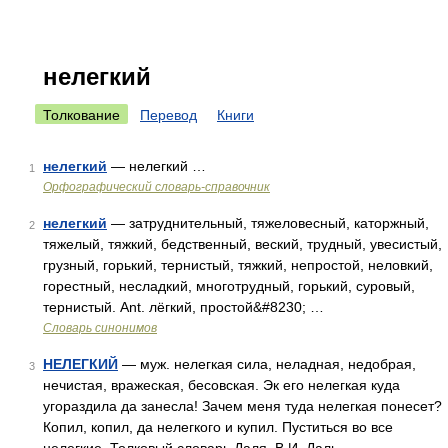
нелегкий
Толкование
Перевод
Книги
нелегкий
— нелегкий …
1
Орфографический словарь-справочник
нелегкий
— затруднительный, тяжеловесный, каторжный,
2
тяжелый, тяжкий, бедственный, веский, трудный, увесистый,
грузный, горький, тернистый, тяжкий, непростой, неловкий,
горестный, несладкий, многотрудный, горький, суровый,
тернистый. Ant. лёгкий, простой&#8230; …
Словарь синонимов
НЕЛЕГКИЙ
— муж. нелегкая сила, неладная, недобрая,
3
нечистая, вражеская, бесовская. Эк его нелегкая куда
угораздила да занесла! Зачем меня туда нелегкая понесет?
Копил, копил, да нелегкого и купил. Пуститься во все