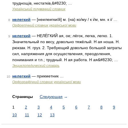
труднощів, нестатків,&#8230; …
Український тлумачний словник
нелегкий
— [неилеигки/й] м. (на) ко/му / к і/м, мн. к і/ …
8
Орфоепічний словник української мови
нелегкий
— НЕЛЁГКИЙ ая, ое; лёгок, легка, легко. 1.
9
Значительный по весу, довольно тяжёлый. Н ая ноша. Н.
рюкзак. Н. груз. 2. Требующий довольно большой затраты
сил, напряжения для осуществления, преодоления,
понимания и т.п.; трудный. Н ая работа. Н ая&#8230; …
Энциклопедический словарь
нелегкий
— прикметник …
10
Орфографічний словник української мови
Страницы
Следующая
→
1
2
3
4
5
6
7
8
9
10
11
12
13