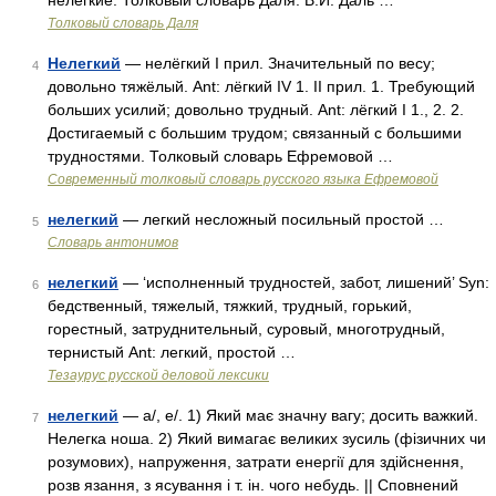
нелегкие. Толковый словарь Даля. В.И. Даль …
Толковый словарь Даля
Нелегкий
— нелёгкий I прил. Значительный по весу;
4
довольно тяжёлый. Ant: лёгкий IV 1. II прил. 1. Требующий
больших усилий; довольно трудный. Ant: лёгкий I 1., 2. 2.
Достигаемый с большим трудом; связанный с большими
трудностями. Толковый словарь Ефремовой …
Современный толковый словарь русского языка Ефремовой
нелегкий
— легкий несложный посильный простой …
5
Словарь антонимов
нелегкий
— ‘исполненный трудностей, забот, лишений’ Syn:
6
бедственный, тяжелый, тяжкий, трудный, горький,
горестный, затруднительный, суровый, многотрудный,
тернистый Ant: легкий, простой …
Тезаурус русской деловой лексики
нелегкий
— а/, е/. 1) Який має значну вагу; досить важкий.
7
Нелегка ноша. 2) Який вимагає великих зусиль (фізичних чи
розумових), напруження, затрати енергії для здійснення,
розв язання, з ясування і т. ін. чого небудь. || Сповнений