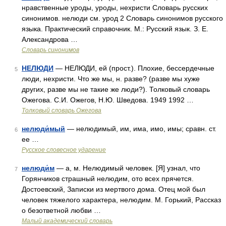
нравственные уроды, уроды, нехристи Словарь русских
синонимов. нелюди см. урод 2 Словарь синонимов русского
языка. Практический справочник. М.: Русский язык. З. Е.
Александрова …
Словарь синонимов
НЕЛЮДИ
— НЕЛЮДИ, ей (прост.). Плохие, бессердечные
5
люди, нехристи. Что же мы, н. разве? (разве мы хуже
других, разве мы не такие же люди?). Толковый словарь
Ожегова. С.И. Ожегов, Н.Ю. Шведова. 1949 1992 …
Толковый словарь Ожегова
нелюди́мый
— нелюдимый, им, има, имо, имы; сравн. ст.
6
ее …
Русское словесное ударение
нелюди́м
— а, м. Нелюдимый человек. [Я] узнал, что
7
Горянчиков страшный нелюдим, ото всех прячется.
Достоевский, Записки из мертвого дома. Отец мой был
человек тяжелого характера, нелюдим. М. Горький, Рассказ
о безответной любви …
Малый академический словарь