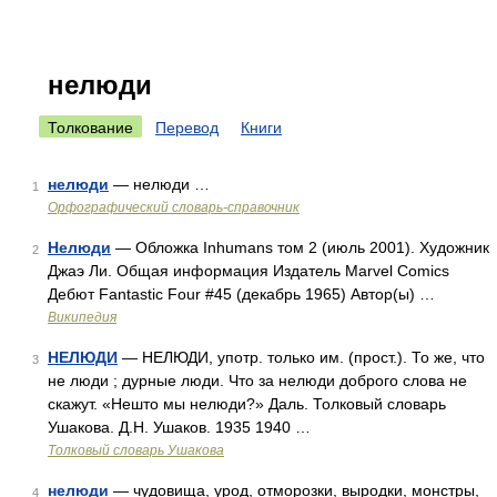
нелюди
Толкование
Перевод
Книги
нелюди
— нелюди …
1
Орфографический словарь-справочник
Нелюди
— Обложка Inhumans том 2 (июль 2001). Художник
2
Джаэ Ли. Общая информация Издатель Marvel Comics
Дебют Fantastic Four #45 (декабрь 1965) Автор(ы) …
Википедия
НЕЛЮДИ
— НЕЛЮДИ, употр. только им. (прост.). То же, что
3
не люди ; дурные люди. Что за нелюди доброго слова не
скажут. «Нешто мы нелюди?» Даль. Толковый словарь
Ушакова. Д.Н. Ушаков. 1935 1940 …
Толковый словарь Ушакова
нелюди
— чудовища, урод, отморозки, выродки, монстры,
4