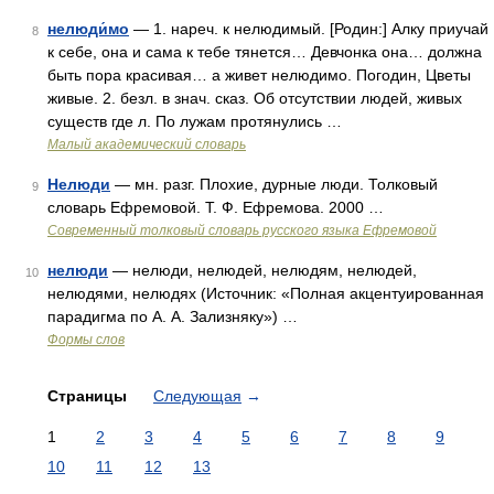
нелюди́мо
— 1. нареч. к нелюдимый. [Родин:] Алку приучай
8
к себе, она и сама к тебе тянется… Девчонка она… должна
быть пора красивая… а живет нелюдимо. Погодин, Цветы
живые. 2. безл. в знач. сказ. Об отсутствии людей, живых
существ где л. По лужам протянулись …
Малый академический словарь
Нелюди
— мн. разг. Плохие, дурные люди. Толковый
9
словарь Ефремовой. Т. Ф. Ефремова. 2000 …
Современный толковый словарь русского языка Ефремовой
нелюди
— нелюди, нелюдей, нелюдям, нелюдей,
10
нелюдями, нелюдях (Источник: «Полная акцентуированная
парадигма по А. А. Зализняку») …
Формы слов
Страницы
Следующая
→
1
2
3
4
5
6
7
8
9
10
11
12
13