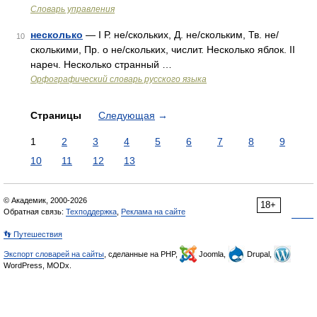
Словарь управления
несколько
— I Р. не/скольких, Д. не/скольким, Тв. не/
10
сколькими, Пр. о не/скольких, числит. Несколько яблок. II
нареч. Несколько странный …
Орфографический словарь русского языка
Страницы
Следующая
→
1
2
3
4
5
6
7
8
9
10
11
12
13
© Академик, 2000-2026
18+
Обратная связь:
Техподдержка
,
Реклама на сайте
👣 Путешествия
Экспорт словарей на сайты
, сделанные на PHP,
Joomla,
Drupal,
WordPress, MODx.