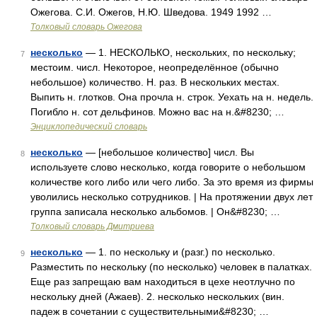
Ожегова. С.И. Ожегов, Н.Ю. Шведова. 1949 1992 …
Толковый словарь Ожегова
несколько
— 1. НЕСКОЛЬКО, нескольких, по нескольку;
7
местоим. числ. Некоторое, неопределённое (обычно
небольшое) количество. Н. раз. В нескольких местах.
Выпить н. глотков. Она прочла н. строк. Уехать на н. недель.
Погибло н. сот дельфинов. Можно вас на н.&#8230; …
Энциклопедический словарь
несколько
— [небольшое количество] числ. Вы
8
используете слово несколько, когда говорите о небольшом
количестве кого либо или чего либо. За это время из фирмы
уволились несколько сотрудников. | На протяжении двух лет
группа записала несколько альбомов. | Он&#8230; …
Толковый словарь Дмитриева
несколько
— 1. по нескольку и (разг.) по несколько.
9
Разместить по нескольку (по несколько) человек в палатках.
Еще раз запрещаю вам находиться в цехе неотлучно по
нескольку дней (Ажаев). 2. несколько нескольких (вин.
падеж в сочетании с существительными&#8230; …