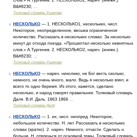
слов.» А.Тургенев. 2. НЕСКОЛЬКО2, нареч. (книжн.).
В&#8230; …
Толковый словарь Ушакова
НЕСКОЛЬКО
— 1. НЕСКОЛЬКО1, нескольких, числ.
4
Некоторое, неопределенное, весьма ограниченное
количество. Рассказать в нескольких словах. За несколько
минут до отхода поезда. «Прошептал несколько невнятных
слов.» А.Тургенев. 2. НЕСКОЛЬКО2, нареч. (книжн.).
В&#8230; …
Толковый словарь Ушакова
НЕСКОЛЬКО
— нареч. неколико, не Бог весть сколько,
5
немного, не очень много, мало. Ведь я несколько взял, и
всего то одно беремя. Из этого, кажется, сделано
несколько, и народ говорят правильнее. Толковый словарь
Даля. В.И. Даль. 1863 1866 …
Толковый словарь Даля
НЕСКОЛЬКО
— 1. их, числ. неопред. Некоторое,
6
небольшое количество. Н. лет. Рассказать в нескольких
словах (кратко). 2. нареч. Немного, отчасти. Сделать н.
больше. Н. отвлечься от основной темы. Толковый словарь