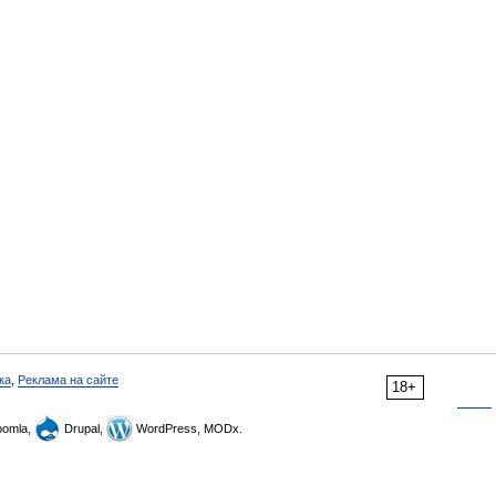
ка
,
Реклама на сайте
18+
omla,
Drupal,
WordPress, MODx.