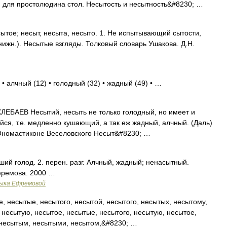
 для простолюдина стол. Несытость и несытность&#8230; …
ое; несыт, несыта, несыто. 1. Не испытывающий сытости,
нижн.). Несытые взгляды. Толковый словарь Ушакова. Д.Н.
• алчный (12) • голодный (32) • жадный (49) • …
ЕВ Несытий, несыть не только голодный, но имеет и
я, т.е. медленно кушающий, а так еж жадный, алчный. (Даль)
 Ономастиконе Веселовского Несыт&#8230; …
ший голод. 2. перен. разг. Алчный, жадный; ненасытный.
фремова. 2000 …
зыка Ефремовой
, несытые, несытого, несытой, несытого, несытых, несытому,
 несытую, несытое, несытые, несытого, несытую, несытое,
 несытым, несытыми, несытом,&#8230; …