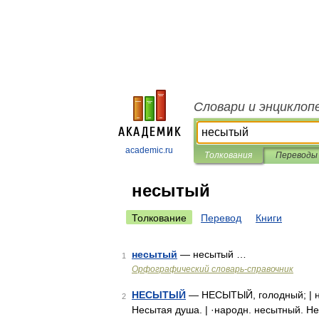
Словари и энциклоп
academic.ru
Толкования
Переводы
несытый
Толкование
Перевод
Книги
несытый
— несытый …
1
Орфографический словарь-справочник
НЕСЫТЫЙ
— НЕСЫТЫЙ, голодный; | не
2
Несытая душа. | ·народн. несытный. Н