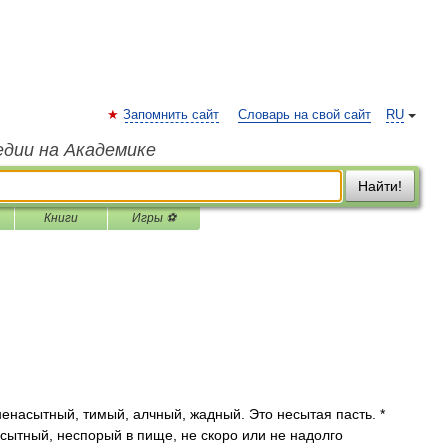
Запомнить сайт
Словарь на свой сайт
RU
едии на Академике
Найти!
Книги
Игры ⚽
насытный, тимый, алчный, жадный. Это несытая пасть. *
есытный, неспорый в пище, не скоро или не надолго