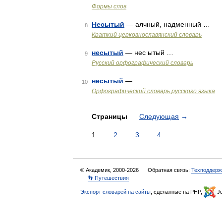
Формы слов
Несытый
— алчный, надменный …
8
Краткий церковнославянский словарь
несытый
— нес ытый …
9
Русский орфографический словарь
несытый
— …
10
Орфографический словарь русского языка
Страницы
Следующая
→
1
2
3
4
© Академик, 2000-2026
Обратная связь:
Техподдерж
👣 Путешествия
Экспорт словарей на сайты
, сделанные на PHP,
Jo