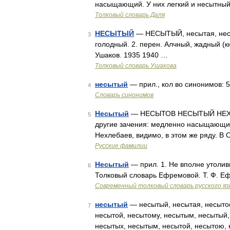
насыщающий. У них легкий и несытный
Толковый словарь Даля
НЕСЫТЫЙ
— НЕСЫТЫЙ, несытая, несыт
3
голодный. 2. перен. Алчный, жадный (к
Ушаков. 1935 1940 …
Толковый словарь Ушакова
несытый
— прил., кол во синонимов: 5 
4
Словарь синонимов
Несытый
— НЕСЫТОВ НЕСЫТЫЙ НЕХЛЕБА
5
другие зачения: медленно насыщающийс
Нехлебаев, видимо, в этом же ряду. В
Русские фамилии
Несытый
— прил. 1. Не вполне утолив
6
Толковый словарь Ефремовой. Т. Ф. Е
Современный толковый словарь русского я
несытый
— несытый, несытая, несытое
7
несытой, несытому, несытым, несытый,
несытых, несытым, несытой, несытою,