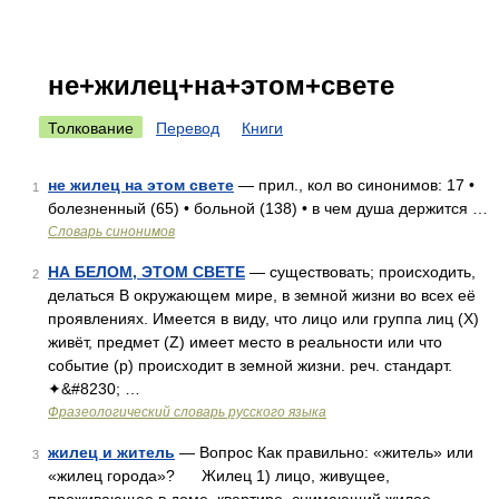
не+жилец+на+этом+свете
Толкование
Перевод
Книги
не жилец на этом свете
— прил., кол во синонимов: 17 •
1
болезненный (65) • больной (138) • в чем душа держится …
Словарь синонимов
НА БЕЛОМ, ЭТОМ СВЕТЕ
— существовать; происходить,
2
делаться В окружающем мире, в земной жизни во всех её
проявлениях. Имеется в виду, что лицо или группа лиц (X)
живёт, предмет (Z) имеет место в реальности или что
событие (p) происходит в земной жизни. реч. стандарт.
✦&#8230; …
Фразеологический словарь русского языка
жилец и житель
— Вопрос Как правильно: «житель» или
3
«жилец города»? Жилец 1) лицо, живущее,