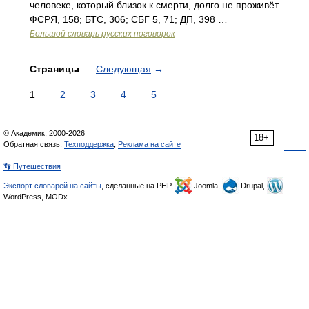
человеке, который близок к смерти, долго не проживёт.
ФСРЯ, 158; БТС, 306; СБГ 5, 71; ДП, 398 …
Большой словарь русских поговорок
Страницы
Следующая
→
1
2
3
4
5
© Академик, 2000-2026
18+
Обратная связь:
Техподдержка
,
Реклама на сайте
👣 Путешествия
Экспорт словарей на сайты
, сделанные на PHP,
Joomla,
Drupal,
WordPress, MODx.