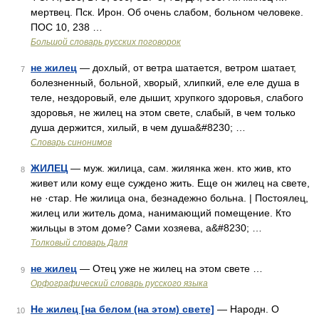
мертвец. Пск. Ирон. Об очень слабом, больном человеке.
ПОС 10, 238 …
Большой словарь русских поговорок
не жилец
— дохлый, от ветра шатается, ветром шатает,
7
болезненный, больной, хворый, хлипкий, еле еле душа в
теле, нездоровый, еле дышит, хрупкого здоровья, слабого
здоровья, не жилец на этом свете, слабый, в чем только
душа держится, хилый, в чем душа&#8230; …
Словарь синонимов
ЖИЛЕЦ
— муж. жилица, сам. жилянка жен. кто жив, кто
8
живет или кому еще суждено жить. Еще он жилец на свете,
не ·стар. Не жилица она, безнадежно больна. | Постоялец,
жилец или житель дома, нанимающий помещение. Кто
жильцы в этом доме? Сами хозяева, а&#8230; …
Толковый словарь Даля
не жилец
— Отец уже не жилец на этом свете …
9
Орфографический словарь русского языка
Не жилец [на белом (на этом) свете]
— Народн. О
10