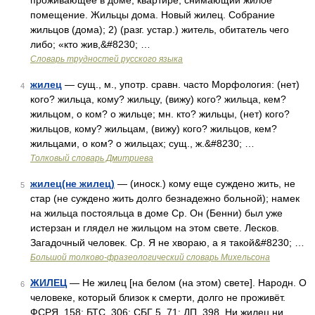
проживающее в доме, квартире, снимающий жилое
помещение. Жильцы дома. Новый жилец. Собрание
жильцов (дома); 2) (разг. устар.) житель, обитатель чего
либо; «кто жив,&#8230; …
Словарь трудностей русского языка
жилец
— сущ., м., употр. сравн. часто Морфология: (нет)
4
кого? жильца, кому? жильцу, (вижу) кого? жильца, кем?
жильцом, о ком? о жильце; мн. кто? жильцы, (нет) кого?
жильцов, кому? жильцам, (вижу) кого? жильцов, кем?
жильцами, о ком? о жильцах; сущ., ж.&#8230; …
Толковый словарь Дмитриева
жилец(не жилец)
— (иноск.) кому еще суждено жить, не
5
стар (не суждено жить долго безнадежно больной); намек
на жильца постояльца в доме Ср. Он (Бенни) был уже
истерзан и глядел не жильцом на этом свете. Лесков.
Загадочный человек. Ср. Я не хвораю, а я такой&#8230; …
Большой толково-фразеологический словарь Михельсона
ЖИЛЕЦ
— Не жилец [на белом (на этом) свете]. Народн. О
6
человеке, который близок к смерти, долго не проживёт.
ФСРЯ, 158; БТС, 306; СБГ 5, 71; ДП, 398. Ни жилец ни