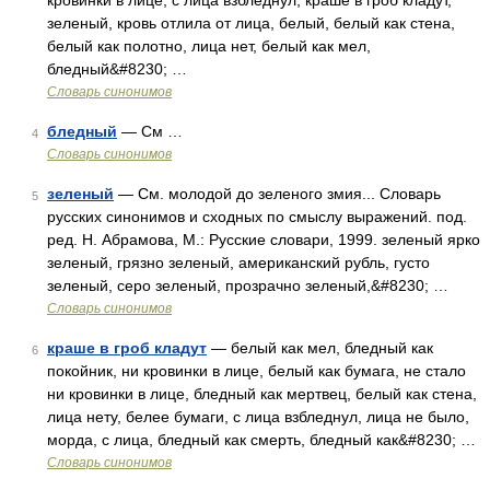
кровинки в лице, с лица взбледнул, краше в гроб кладут,
зеленый, кровь отлила от лица, белый, белый как стена,
белый как полотно, лица нет, белый как мел,
бледный&#8230; …
Словарь синонимов
бледный
— См …
4
Словарь синонимов
зеленый
— См. молодой до зеленого змия... Словарь
5
русских синонимов и сходных по смыслу выражений. под.
ред. Н. Абрамова, М.: Русские словари, 1999. зеленый ярко
зеленый, грязно зеленый, американский рубль, густо
зеленый, серо зеленый, прозрачно зеленый,&#8230; …
Словарь синонимов
краше в гроб кладут
— белый как мел, бледный как
6
покойник, ни кровинки в лице, белый как бумага, не стало
ни кровинки в лице, бледный как мертвец, белый как стена,
лица нету, белее бумаги, с лица взбледнул, лица не было,
морда, с лица, бледный как смерть, бледный как&#8230; …
Словарь синонимов