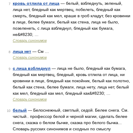
кровь отлила от лица
— белый, взбледнуть, зеленый,
7
лица нет, бледный как мертвец, побелеть, бледный как
смерть, бледный как мел, краше в гроб кладут, без кровинки
в лице, белее бумаги, белый как стена, лица не было,
позеленеть, с лица взбледнул, бледный как бумага,
не&#8230; …
Словарь синонимов
лица нет
— См …
8
Словарь синонимов
с лица взбледнул
— лица не было, бледный как бумага,
9
бледный как мертвец, бледный, кровь отлила от лица, ни
кровинки в лице, бледный как покойник, белый как полотно,
белый как стена, белее бумаги, лица нету, лица нет, белый
как мел, бледный как мел, бледный как&#8230; …
Словарь синонимов
белый
— Белоснежный, светлый, седой. Белее снега. См.
10
чистый.. профессор белой и черной магии, сделать белее
снега, сказка о белом бычке, сказка про белого бычка...
Словарь русских синонимов и сходных по смыслу