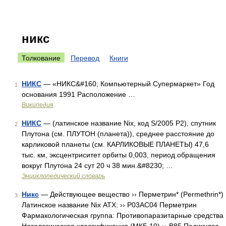
никс
Толкование
Перевод
Книги
НИКС
— «НИКС&#160; Компьютерный Супермаркет» Год
1
основания 1991 Расположение …
Википедия
НИКС
— (латинское название Nix, код S/2005 P2), спутник
2
Плутона (см. ПЛУТОН (планета)), среднее расстояние до
карликовой планеты (см. КАРЛИКОВЫЕ ПЛАНЕТЫ) 47,6
тыс. км, эксцентриситет орбиты 0,003, период обращения
вокруг Плутона 24 сут 20 ч 38 мин.&#8230; …
Энциклопедический словарь
Никс
— Действующее вещество ›› Перметрин* (Permethrin*)
3
Латинское название Nix АТХ: ›› P03AC04 Перметрин
Фармакологическая группа: Противопаразитарные средства