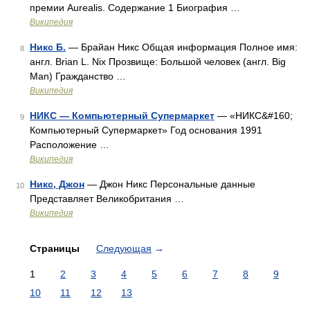
премии Aurealis. Содержание 1 Биография …
Википедия
Никс Б.
— Брайан Никс Общая информация Полное имя:
8
англ. Brian L. Nix Прозвище: Большой человек (англ. Big
Man) Гражданство …
Википедия
НИКС — Компьютерный Супермаркет
— «НИКС&#160;
9
Компьютерный Супермаркет» Год основания 1991
Расположение …
Википедия
Никс, Джон
— Джон Никс Персональные данные
10
Представляет Великобритания …
Википедия
Страницы
Следующая
→
1
2
3
4
5
6
7
8
9
10
11
12
13