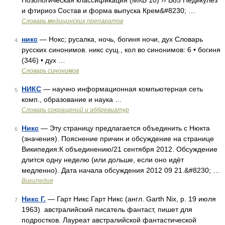
Нозологическая классификация (МКБ 10) ›› B85 Педикулез
и фтириоз Состав и форма выпуска Крем&#8230; …
Словарь медицинских препаратов
никс
— Нокс; русалка, ночь, богиня ночи, дух Словарь
4
русских синонимов. никс сущ., кол во синонимов: 6 • богиня
(346) • дух …
Словарь синонимов
НИКС
— научно информационная компьютерная сеть
5
комп., образование и наука …
Словарь сокращений и аббревиатур
Никс
— Эту страницу предлагается объединить с Нюкта
6
(значения). Пояснение причин и обсуждение на странице
Википедия:К объединению/21 сентября 2012. Обсуждение
длится одну неделю (или дольше, если оно идёт
медленно). Дата начала обсуждения 2012 09 21.&#8230; …
Википедия
Никс Г.
— Гарт Никс Гарт Никс (англ. Garth Nix, р. 19 июля
7
1963) австралийский писатель фантаст, пишет для
подростков. Лауреат австралийской фантастической