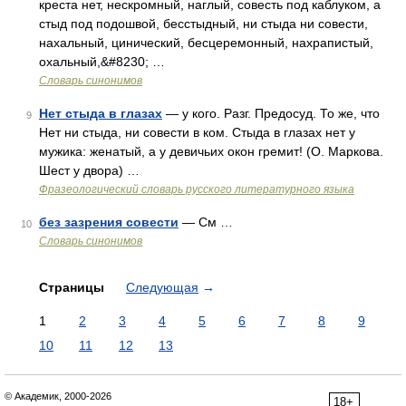
креста нет, нескромный, наглый, совесть под каблуком, а
стыд под подошвой, бесстыдный, ни стыда ни совести,
нахальный, цинический, бесцеремонный, нахрапистый,
охальный,&#8230; …
Словарь синонимов
Нет стыда в глазах
— у кого. Разг. Предосуд. То же, что
9
Нет ни стыда, ни совести в ком. Стыда в глазах нет у
мужика: женатый, а у девичьих окон гремит! (О. Маркова.
Шест у двора) …
Фразеологический словарь русского литературного языка
без зазрения совести
— См …
10
Словарь синонимов
Страницы
Следующая
→
1
2
3
4
5
6
7
8
9
10
11
12
13
© Академик, 2000-2026
18+