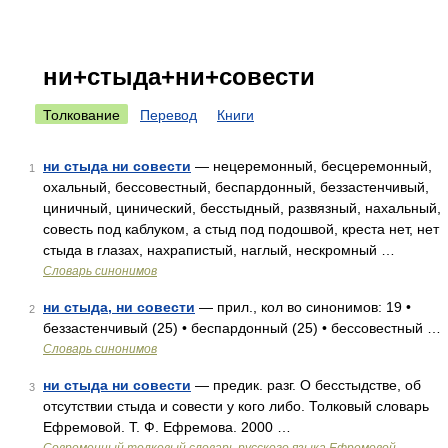
ни+стыда+ни+совести
Толкование
Перевод
Книги
ни стыда ни совести
— нецеремонный, бесцеремонный,
1
охальный, бессовестный, беспардонный, беззастенчивый,
циничный, цинический, бесстыдный, развязный, нахальный,
совесть под каблуком, а стыд под подошвой, креста нет, нет
стыда в глазах, нахрапистый, наглый, нескромный …
Словарь синонимов
ни стыда, ни совести
— прил., кол во синонимов: 19 •
2
беззастенчивый (25) • беспардонный (25) • бессовестный …
Словарь синонимов
ни стыда ни совести
— предик. разг. О бесстыдстве, об
3
отсутствии стыда и совести у кого либо. Толковый словарь
Ефремовой. Т. Ф. Ефремова. 2000 …