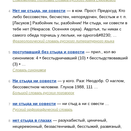
Современный толковый словарь русского языка Ефремовой
Нет ни стыда, ни совести
— в ком. Прост. Предосуд. Кто
4
либо бессовестен, бесчестен, непорядочен, бесстыж и т. п.
[Ласуков:] Разбойник ты, разбойник! Ни стыда, ни совести в
тебе нет (Некрасов. Осенняя скука). Авдотья, ты никак с
самого обеда торчишь у люльки, ни одного&#8230; …
Фразеологический словарь русского литературного языка
поступавший без стыда и совести
— прил., кол во
5
синонимов: 4 • бесстыдничавший (10) • бесстыдствовавший
(3) • …
Словарь синонимов
Ни стыда ни совести
— у кого. Разг. Неодобр. О наглом,
6
бессовестном человеке. Глухов 1988, 111 …
Большой словарь русских поговорок
ни стыда ни совести
— ни стыд а ни с овести …
7
Русский орфографический словарь
нет стыда в глазах
— разухабистый, циничный,
8
нецеремонный, беззастенчивый, бесстыжий, развязный,