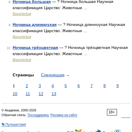
Ночница большая
— ? Ночница большая Научная
8
классификация Царство: Животные …
Википедия
Ночница длинноухая
— ? Ночница длинноухая Научная
9
классификация Царство: Животные …
Википедия
Ночница трёхцветная
— ? Ночница трёхцветная Научная
10
классификация Царство: Животные …
Википедия
Страницы
Следующая
→
1
2
3
4
5
6
7
8
9
10
11
12
13
© Академик, 2000-2026
18+
Обратная связь:
Техподдержка
,
Реклама на сайте
👣 Путешествия