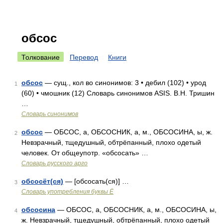
обсос
Толкование
Перевод
Книги
обсос
— сущ., кол во синонимов: 3 • дебил (102) • урод
1
(60) • чмошник (12) Словарь синонимов ASIS. В.Н. Тришин
…
Словарь синонимов
обсос
— ОБСОС, а, ОБСОСНИК, а, м., ОБСОСИНА, ы, ж.
2
Невзрачный, тщедушный, обтрёпанный, плохо одетый
человек. От общеупотр. «обсосать» …
Словарь русского арго
обсосёт(ся)
— [обсосать(ся)] …
3
Словарь употребления буквы Ё
обсосина
— ОБСОС, а, ОБСОСНИК, а, м., ОБСОСИНА, ы,
4
ж. Невзрачный, тщедушный, обтрёпанный, плохо одетый