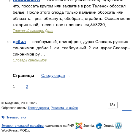
9
что, пососать кругом или захватив в рот. Теленок обсосал
белье. После этого блюда только пальчики обсосать или
облизать. | ряз. обмануть, обобрать, ограбить. Ососал меня
татарин злой, ·песен. поет пленник. ся,&#8230; …
Толковый словарь Даля
дебил
— слабоумный, олигофрен; дурак Словарь русских
10
синонимов. дебил 1. см. слабоумный. 2. см. дурак Словарь
синонимов ру …
Словарь синонимов
Страницы
Следующая
→
1
2
© Академик, 2000-2026
18+
Обратная связь:
Техподдержка
,
Реклама на сайте
👣 Путешествия
Экспорт словарей на сайты
, сделанные на PHP,
Joomla,
Drupal,
WordPress, MODx.