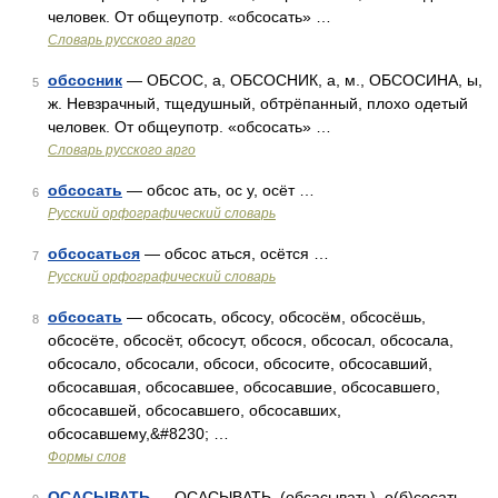
человек. От общеупотр. «обсосать» …
Словарь русского арго
обсосник
— ОБСОС, а, ОБСОСНИК, а, м., ОБСОСИНА, ы,
5
ж. Невзрачный, тщедушный, обтрёпанный, плохо одетый
человек. От общеупотр. «обсосать» …
Словарь русского арго
обсосать
— обсос ать, ос у, осёт …
6
Русский орфографический словарь
обсосаться
— обсос аться, осётся …
7
Русский орфографический словарь
обсосать
— обсосать, обсосу, обсосём, обсосёшь,
8
обсосёте, обсосёт, обсосут, обсося, обсосал, обсосала,
обсосало, обсосали, обсоси, обсосите, обсосавший,
обсосавшая, обсосавшее, обсосавшие, обсосавшего,
обсосавшей, обсосавшего, обсосавших,
обсосавшему,&#8230; …
Формы слов
ОСАСЫВАТЬ
— ОСАСЫВАТЬ, (обсасывать), о(б)сосать