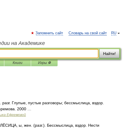
Запомнить сайт
Словарь на свой сайт
RU
едии на Академике
Найти!
Книги
Игры ⚽
 разг. Глупые, пустые разговоры; бессмыслица, вздор.
фремова. 2000 …
зыка Ефремовой
ИЦА, ы, жен. (разг.). Бессмыслица, вздор. Нести