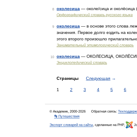
околесица
— околе/сица и околёсица (
8
Орфографический словарь русского языка
околесица
— в основе этого слова леж
9
значения. Первое долго ездить на колес
этого второго произошло прилагатель
Занимательный этимологический словарь
околесица
— ОКОЛЕСИЦА, ОКОЛЁСИЦА, 
10
Энциклопедический словарь
Страницы
Следующая
→
1
2
3
4
5
6
© Академик, 2000-2026
Обратная связь:
Техподдерж
👣 Путешествия
Экспорт словарей на сайты
, сделанные на PHP,
Jo