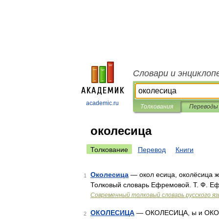
Словари и энциклоп
academic.ru
Толкования
Переводы
околесица
Толкование
Перевод
Книги
Околесица
— окол есица, околёсица ж.
1
Толковый словарь Ефремовой. Т. Ф. Е
Современный толковый словарь русского я
ОКОЛЕСИЦА
— ОКОЛЕСИЦА, ы и ОКОЛЁС
2