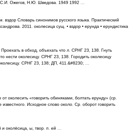
 С.И. Ожегов, Н.Ю. Шведова. 1949 1992 …
м. вздор Словарь синонимов русского языка. Практический
ександрова. 2011. околесица сущ. • вздор • ерунда • ерундистика
Проехать в обход, объехать что л. СРНГ 23, 138. Гнуть
что нести околесицу. СРНГ 23, 138. Городить околесицу
 околесицу. СРНГ 23, 138; ДП, 411.&#8230; …
от околесить «говорить обиняками, болтать ерунду» (ср.
е известного. Исходное слово около. Ср. оборот говорить
й и околёсица, ы, твор. п. ей …