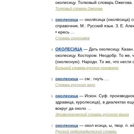
околесицу. Толковый словарь Ожегова.
Толковый словарь Ожегова
околесица
— околёсица (околёсица) с
3
справочник. М.: Русский язык. З. Е. Ал
• ересь …
Словарь синонимов
ОКОЛЕСИЦА
— Дать околесицу. Казан. 
4
околесицу. Костором. Неодобр. То же, 
(околесную). Народн. То же, что нести
Большой словарь русских поговорок
околесица
— см.: гнуть …
5
Словарь русского арго
околесица
— Искон. Суф. производное 
6
здравица, куролесица), в диалектах ещ
вокруг да около …
Этимологический словарь русского языка
околесица
— окол есица, ы, твор. п. е
7
Русский орфографический словарь