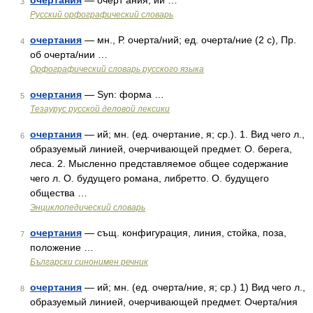
очертания
— очерт ания, ий …
3
Русский орфографический словарь
очертания
— мн., Р. очерта/ний; ед. очерта/ние (2 с), Пр.
4
об очерта/нии …
Орфографический словарь русского языка
очертания
— Syn: форма …
5
Тезаурус русской деловой лексики
очертания
— ий; мн. (ед. очертание, я; ср.). 1. Вид чего л.,
6
образуемый линией, очерчивающей предмет. О. берега,
леса. 2. Мысленно представляемое общее содержание
чего л. О. будущего романа, либретто. О. будущего
общества …
Энциклопедический словарь
очертания
— същ. конфигурация, линия, стойка, поза,
7
положение …
Български синонимен речник
очертания
— ий; мн. (ед. очерта/ние, я; ср.) 1) Вид чего л.,
8
образуемый линией, очерчивающей предмет. Очерта/ния