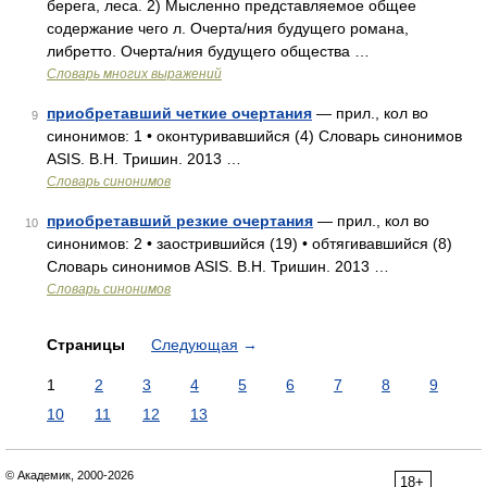
берега, леса. 2) Мысленно представляемое общее
содержание чего л. Очерта/ния будущего романа,
либретто. Очерта/ния будущего общества …
Словарь многих выражений
приобретавший четкие очертания
— прил., кол во
9
синонимов: 1 • оконтуривавшийся (4) Словарь синонимов
ASIS. В.Н. Тришин. 2013 …
Словарь синонимов
приобретавший резкие очертания
— прил., кол во
10
синонимов: 2 • заострившийся (19) • обтягивавшийся (8)
Словарь синонимов ASIS. В.Н. Тришин. 2013 …
Словарь синонимов
Страницы
Следующая
→
1
2
3
4
5
6
7
8
9
10
11
12
13
© Академик, 2000-2026
18+