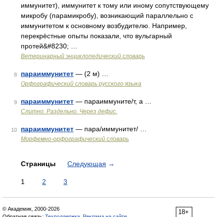
иммунитет), иммунитет к тому или иному сопутствующему
микробу (парамикробу), возникающий параллельно с
иммунитетом к основному возбудителю. Например,
перекрёстные опыты показали, что вульгарный
протей&#8230; …
Ветеринарный энциклопедический словарь
параиммунитет
— (2 м) …
8
Орфографический словарь русского языка
параиммунитет
— параиммуните/т, а …
9
Слитно. Раздельно. Через дефис.
параиммунитет
— пара/иммунитет/ …
10
Морфемно-орфографический словарь
Страницы
Следующая
→
1
2
3
© Академик, 2000-2026
18+
Обратная связь:
Техподдержка
,
Реклама на сайте