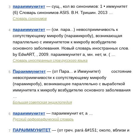
параиммунитет
— сущ., кол во синонимов: 1 • иммунитет
3
(6) Словарь синонимов ASIS. В.Н. Тришин. 2013 …
Словарь синонимов
параиммунитет
— (см. пара...) невосприимчивость к
4
сопутствующему микробу (парамикробу), возникающая
параллельно с иммунитетом к микробу возбудителю
основного заболевания. Новый словарь иностранных слов.
by EdwART, , 2009. параиммунитет а, мн. нет, м. ( …
Словарь иностранных слов русского языка
Параиммунитет
— (от Пара... и Иммунитет) состояние
5
невосприимчивости к сопутствующему микробу
(парамикробу), возникающее параллельно с выработкой
иммунитета к микробу возбудителю основного заболевания
…
Большая советская энциклопедия
параиммунитет
— параиммунит ет, а …
6
Русский орфографический словарь
ПАРАИММУНИТЕТ
— (от греч. pará &#151; около, вблизи и
7