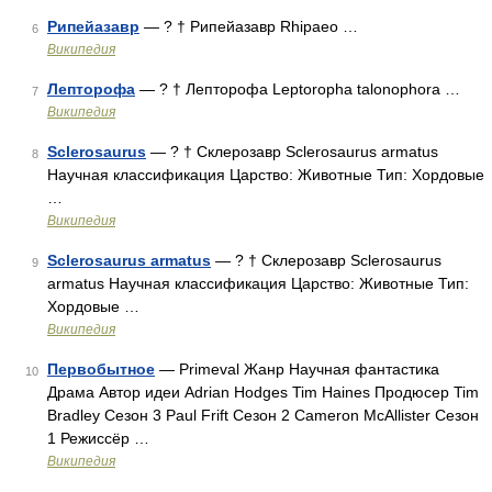
Рипейазавр
— ? † Рипейазавр Rhipaeo …
6
Википедия
Лепторофа
— ? † Лепторофа Leptoropha talonophora …
7
Википедия
Sclerosaurus
— ? † Склерозавр Sclerosaurus armatus
8
Научная классификация Царство: Животные Тип: Хордовые
…
Википедия
Sclerosaurus armatus
— ? † Склерозавр Sclerosaurus
9
armatus Научная классификация Царство: Животные Тип:
Хордовые …
Википедия
Первобытное
— Primeval Жанр Научная фантастика
10
Драма Автор идеи Adrian Hodges Tim Haines Продюсер Tim
Bradley Сезон 3 Paul Frift Сезон 2 Cameron McAllister Сезон
1 Режиссёр …
Википедия