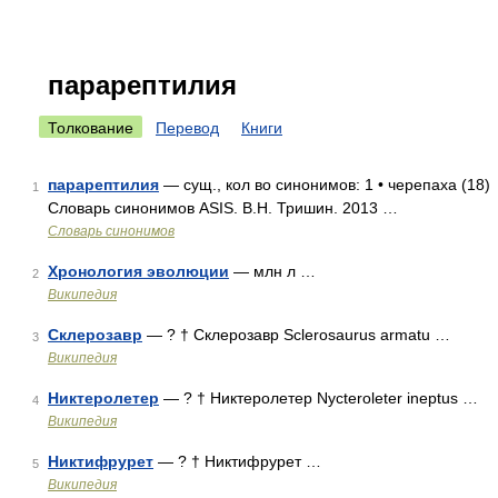
парарептилия
Толкование
Перевод
Книги
парарептилия
— сущ., кол во синонимов: 1 • черепаха (18)
1
Словарь синонимов ASIS. В.Н. Тришин. 2013 …
Словарь синонимов
Хронология эволюции
— млн л …
2
Википедия
Склерозавр
— ? † Склерозавр Sclerosaurus armatu …
3
Википедия
Никтеролетер
— ? † Никтеролетер Nycteroleter ineptus …
4
Википедия
Никтифрурет
— ? † Никтифрурет …
5
Википедия