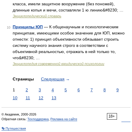
класса, имели защитное вооружение (без поножей),
длинные копья и мечи, составляли 1 ю линию&#8230; …
Энциклопедический словарь
Принципы ЮП
— К общенаучным и психологическим
10
принципам, имеющими особое значение для ЮП, можно
отнести: 1) принцип объективности обязывает строить
систему научного знания строго в соответствии с
объективной реальностью, отражать в ней только то,
что&#8230; …
Энциклопедия современной юридической психологии
Страницы
Следующая
→
1
2
3
4
5
6
7
8
9
10
11
12
13
© Академик, 2000-2026
18+
Обратная связь:
Техподдержка
,
Реклама на сайте
👣 Путешествия