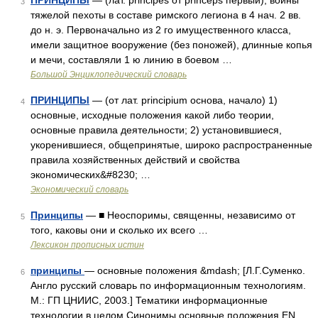
ПРИНЦИПЫ
— (лат. principes от princeps первый), воины
3
тяжелой пехоты в составе римского легиона в 4 нач. 2 вв.
до н. э. Первоначально из 2 го имущественного класса,
имели защитное вооружение (без поножей), длинные копья
и мечи, составляли 1 ю линию в боевом …
Большой Энциклопедический словарь
ПРИНЦИПЫ
— (от лат. principium основа, начало) 1)
4
основные, исходные положения какой либо теории,
основные правила деятельности; 2) установившиеся,
укоренившиеся, общепринятые, широко распространенные
правила хозяйственных действий и свойства
экономических&#8230; …
Экономический словарь
Принципы
— ■ Неоспоримы, священны, независимо от
5
того, каковы они и сколько их всего …
Лексикон прописных истин
принципы
— основные положения &mdash; [Л.Г.Суменко.
6
Англо русский словарь по информационным технологиям.
М.: ГП ЦНИИС, 2003.] Тематики информационные
технологии в целом Синонимы основные положения EN