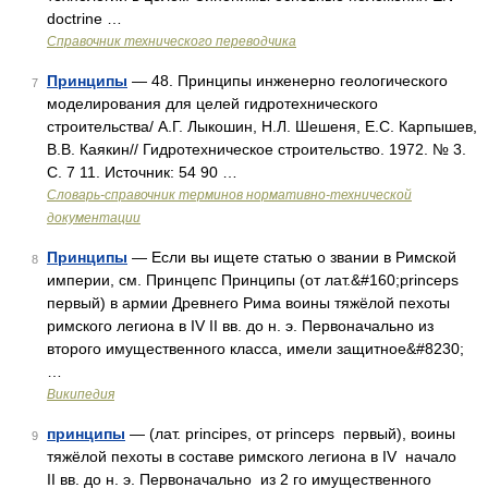
doctrine …
Справочник технического переводчика
Принципы
— 48. Принципы инженерно геологического
7
моделирования для целей гидротехнического
строительства/ А.Г. Лыкошин, Н.Л. Шешеня, Е.С. Карпышев,
В.В. Каякин// Гидротехническое строительство. 1972. № 3.
С. 7 11. Источник: 54 90 …
Словарь-справочник терминов нормативно-технической
документации
Принципы
— Если вы ищете статью о звании в Римской
8
империи, см. Принцепс Принципы (от лат.&#160;princeps
первый) в армии Древнего Рима воины тяжёлой пехоты
римского легиона в IV II вв. до н. э. Первоначально из
второго имущественного класса, имели защитное&#8230;
…
Википедия
принципы
— (лат. principes, от princeps первый), воины
9
тяжёлой пехоты в составе римского легиона в IV начало
II вв. до н. э. Первоначально из 2 го имущественного