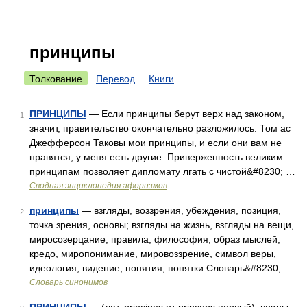
принципы
Толкование
Перевод
Книги
ПРИНЦИПЫ
— Если принципы берут верх над законом,
1
значит, правительство окончательно разложилось. Том ас
Джефферсон Таковы мои принципы, и если они вам не
нравятся, у меня есть другие. Приверженность великим
принципам позволяет дипломату лгать с чистой&#8230; …
Сводная энциклопедия афоризмов
принципы
— взгляды, воззрения, убеждения, позиция,
2
точка зрения, основы; взгляды на жизнь, взгляды на вещи,
миросозерцание, правила, философия, образ мыслей,
кредо, миропонимание, мировоззрение, символ веры,
идеология, видение, понятия, понятки Словарь&#8230; …
Словарь синонимов