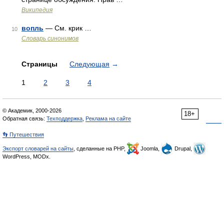
Википедия
вопль
— См. крик …
10
Словарь синонимов
Страницы
Следующая
→
1
2
3
4
© Академик, 2000-2026
18+
Обратная связь:
Техподдержка
,
Реклама на сайте
👣 Путешествия
Экспорт словарей на сайты
, сделанные на PHP,
Joomla,
Drupal,
WordPress, MODx.