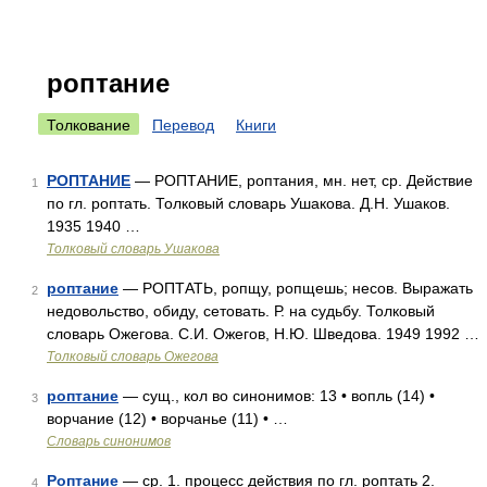
роптание
Толкование
Перевод
Книги
РОПТАНИЕ
— РОПТАНИЕ, роптания, мн. нет, ср. Действие
1
по гл. роптать. Толковый словарь Ушакова. Д.Н. Ушаков.
1935 1940 …
Толковый словарь Ушакова
роптание
— РОПТАТЬ, ропщу, ропщешь; несов. Выражать
2
недовольство, обиду, сетовать. Р. на судьбу. Толковый
словарь Ожегова. С.И. Ожегов, Н.Ю. Шведова. 1949 1992 …
Толковый словарь Ожегова
роптание
— сущ., кол во синонимов: 13 • вопль (14) •
3
ворчание (12) • ворчанье (11) • …
Словарь синонимов
Роптание
— ср. 1. процесс действия по гл. роптать 2.
4