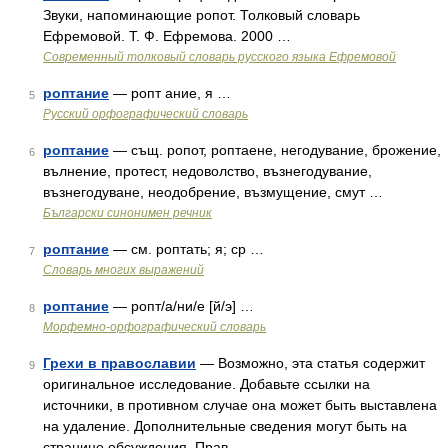
Звуки, напоминающие ропот. Толковый словарь
Ефремовой. Т. Ф. Ефремова. 2000 …
Современный толковый словарь русского языка Ефремовой
роптание
— ропт ание, я …
5
Русский орфографический словарь
роптание
— същ. ропот, роптаене, негодувание, брожение,
6
вълнение, протест, недоволство, възнегодувание,
възнегодуване, неодобрение, възмущение, смут …
Български синонимен речник
роптание
— см. роптать; я; ср …
7
Словарь многих выражений
роптание
— ропт/а/ни/е [й/э] …
8
Морфемно-орфографический словарь
Грехи в православии
— Возможно, эта статья содержит
9
оригинальное исследование. Добавьте ссылки на
источники, в противном случае она может быть выставлена
на удаление. Дополнительные сведения могут быть на
странице обсуждения. Прав …