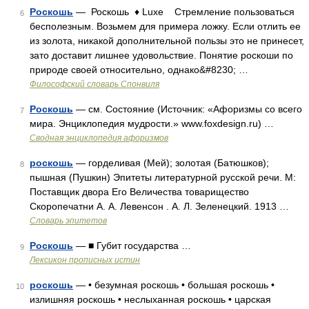
Роскошь
— Роскошь ♦ Luxe Стремление пользоваться
6
бесполезным. Возьмем для примера ложку. Если отлить ее
из золота, никакой дополнительной пользы это не принесет,
зато доставит лишнее удовольствие. Понятие роскоши по
природе своей относительно, однако&#8230; …
Философский словарь Спонвиля
Роскошь
— см. Состояние (Источник: «Афоризмы со всего
7
мира. Энциклопедия мудрости.» www.foxdesign.ru) …
Сводная энциклопедия афоризмов
роскошь
— горделивая (Мей); золотая (Батюшков);
8
пышная (Пушкин) Эпитеты литературной русской речи. М:
Поставщик двора Его Величества товарищество
Скоропечатни А. А. Левенсон . А. Л. Зеленецкий. 1913 …
Словарь эпитетов
Роскошь
— ■ Губит государства …
9
Лексикон прописных истин
роскошь
— • безумная роскошь • большая роскошь •
10
излишняя роскошь • неслыханная роскошь • царская