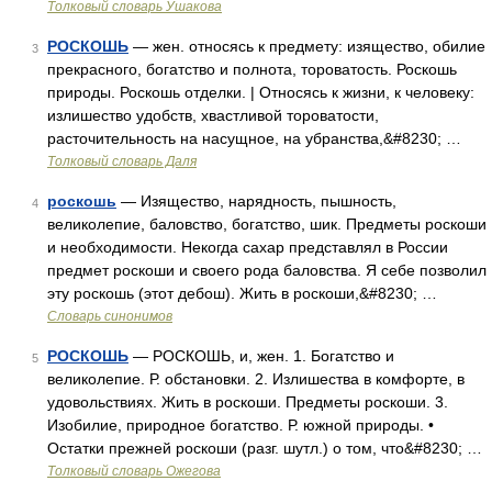
Толковый словарь Ушакова
РОСКОШЬ
— жен. относясь к предмету: изящество, обилие
3
прекрасного, богатство и полнота, тороватость. Роскошь
природы. Роскошь отделки. | Относясь к жизни, к человеку:
излишество удобств, хвастливой тороватости,
расточительность на насущное, на убранства,&#8230; …
Толковый словарь Даля
роскошь
— Изящество, нарядность, пышность,
4
великолепие, баловство, богатство, шик. Предметы роскоши
и необходимости. Некогда сахар представлял в России
предмет роскоши и своего рода баловства. Я себе позволил
эту роскошь (этот дебош). Жить в роскоши,&#8230; …
Словарь синонимов
РОСКОШЬ
— РОСКОШЬ, и, жен. 1. Богатство и
5
великолепие. Р. обстановки. 2. Излишества в комфорте, в
удовольствиях. Жить в роскоши. Предметы роскоши. 3.
Изобилие, природное богатство. Р. южной природы. •
Остатки прежней роскоши (разг. шутл.) о том, что&#8230; …
Толковый словарь Ожегова