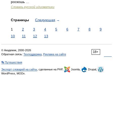
роскошь …
Словарь русской идиоматики
Страницы
Следующая
→
1
2
3
4
5
6
7
8
9
10
11
12
13
© Академик, 2000-2026
18+
Обратная связь:
Техподдержка
,
Реклама на сайте
👣 Путешествия
Экспорт словарей на сайты
, сделанные на PHP,
Joomla,
Drupal,
WordPress, MODx.