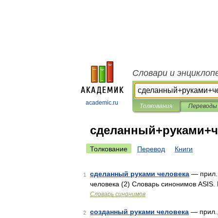
Словари и энциклоп
academic.ru
Толкования
Переводы
сделанный+руками+ч
Толкование
Перевод
Книги
сделанный руками человека
— прил.,
1
человека (2) Словарь синонимов ASIS.
Словарь синонимов
созданный руками человека
— прил.,
2