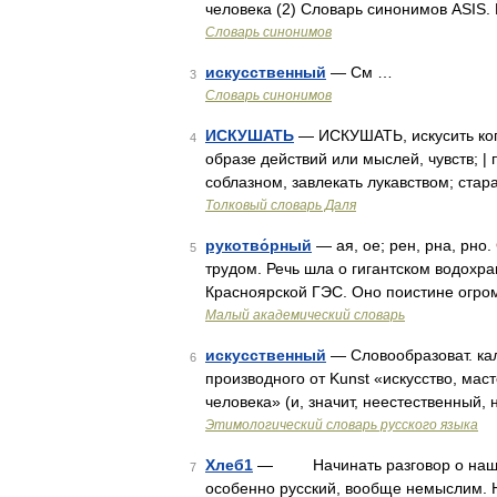
человека (2) Словарь синонимов ASIS.
Словарь синонимов
искусственный
— См …
3
Словарь синонимов
ИСКУШАТЬ
— ИСКУШАТЬ, искусить кого
4
образе действий или мыслей, чувств; |
соблазном, завлекать лукавством; стар
Толковый словарь Даля
рукотво́рный
— ая, ое; рен, рна, рно
5
трудом. Речь шла о гигантском водохр
Красноярской ГЭС. Оно поистине огром
Малый академический словарь
искусственный
— Словообразоват. каль
6
производного от Kunst «искусство, мас
человека» (и, значит, неестественный,
Этимологический словарь русского языка
Хлеб1
— Начинать разговор о нашем с
7
особенно русский, вообще немыслим. Ни