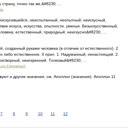
 страну, точно так же,&#8230; …
ва
кусившийся, неиспытанный, неопытный; неискусный,
вие искуса, искусства, опытности, уменья. Безыскусственный,
еловека; естественный, природный; неискусно&#8230; …
, созданный руками человека (в отличие от естественного). 2.
либо естественное. II прил. 1. Надуманный, ненастоящий. 2.
притворный, неискренний. Толковый&#8230; …
зыка Ефремовой
уют и другие значения, см. Аполлон (значения). Аполлон 11
7
8
9
10
11
12