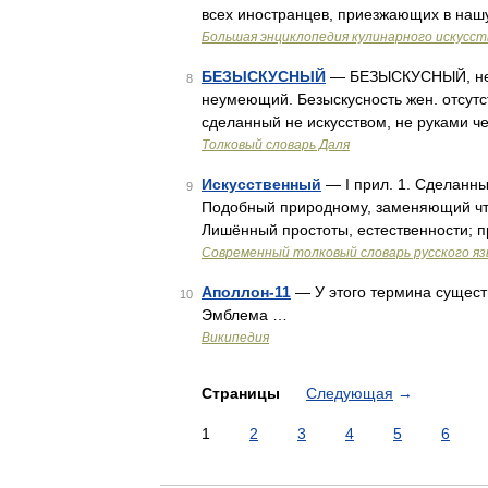
всех иностранцев, приезжающих в нашу
Большая энциклопедия кулинарного искусст
БЕЗЫСКУСНЫЙ
— БЕЗЫСКУСНЫЙ, неис
8
неумеющий. Безыскусность жен. отсутст
сделанный не искусством, не руками ч
Толковый словарь Даля
Искусственный
— I прил. 1. Сделанный
9
Подобный природному, заменяющий что 
Лишённый простоты, естественности; 
Современный толковый словарь русского я
Аполлон-11
— У этого термина существ
10
Эмблема …
Википедия
Страницы
Следующая
→
1
2
3
4
5
6