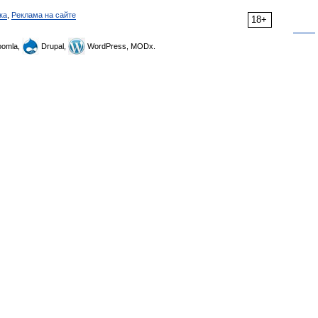
ка
,
Реклама на сайте
18+
omla,
Drupal,
WordPress, MODx.