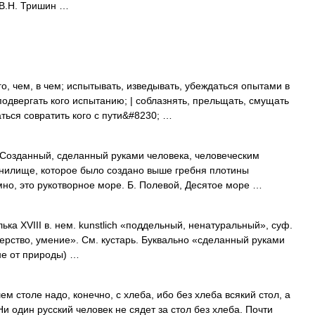
 В.Н. Тришин …
, чем, в чем; испытывать, изведывать, убеждаться опытами в
 подвергать кого испытанию; | соблазнять, прельщать, смущать
аться совратить кого с пути&#8230; …
. Созданный, сделанный руками человека, человеческим
анилище, которое было создано выше гребня плотины
но, это рукотворное море. Б. Полевой, Десятое море …
ка XVIII в. нем. kunstlich «поддельный, ненатуральный», суф.
терство, умение». См. кустарь. Буквально «сделанный руками
 не от природы) …
толе надо, конечно, с хлеба, ибо без хлеба всякий стол, а
 один русский человек не сядет за стол без хлеба. Почти