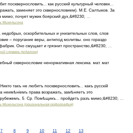
ит посквернословить... как русский культурный человек...
ражать, заменяет это сквернословием). М.Е. Салтыков. За
з мимо; почует мужик боярский дух,&#8230; …
ь Михельсона
 недобрых, оскорбительных и унизительных слов, слов
овие – поругание веры, антипод молитвы. оно гораздо
 фабрик. Оно смущает и грязнит пространство,&#8230; …
ий словарь педагога)
ебный сквернословие ненормативная лексика. мат. мат
Никто такъ не любитъ посквернословить... какъ русскій
за неимѣніемъ права возражать, замѣняетъ это
а рубежемъ. 5. Ср. Помѣщикъ... пройдетъ разъ мимо;&#8230; …
ь Михельсона (оригинальная орфография)
7
8
9
10
11
12
13