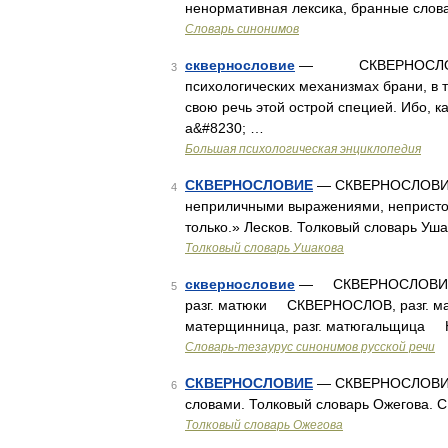
ненормативная лексика, бранные слова
Словарь синонимов
сквернословие
— СКВЕРНОСЛОВИЕ 
3
психологических механизмах брани, в 
свою речь этой острой специей. Ибо, к
а&#8230; …
Большая психологическая энциклопедия
СКВЕРНОСЛОВИЕ
— СКВЕРНОСЛОВИЕ, с
4
неприличными выражениями, непристойн
только.» Лесков. Толковый словарь Уша
Толковый словарь Ушакова
сквернословие
— СКВЕРНОСЛОВИЕ, ср
5
разг. матюки СКВЕРНОСЛОВ, разг. м
матерщинница, разг. матюгальщица 
Словарь-тезаурус синонимов русской речи
СКВЕРНОСЛОВИЕ
— СКВЕРНОСЛОВИЕ, 
6
словами. Толковый словарь Ожегова. С
Толковый словарь Ожегова