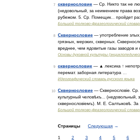
сквернословие
— Ср. Никто так не люб
7
(недовольный, за неимением права воз
рубежом. 5. Ср. Помещик... пройдет ра
Большой толково-фразеологический словар
Сквернословие
— употребление злых,
8
грязных, мерзких, скверных. Скверносл
вреднее, чем ядовитые газы заводов и
Основы духовной культуры (энциклопедическ
сквернословие
— ▲ лексика ↑ непотр
9
перемат. заборная литература …
Идеографический словарь русского языка
Сквернословие
— Сквернословіе. Ср. 
10
культурный человѣкъ... (недовольный, 
сквернословіемъ). М. Е. Салтыковѣ. З
Большой толково-фразеологический словар
Страницы
Следующая
→
1
2
3
4
5
6