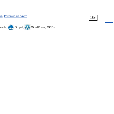
ка
,
Реклама на сайте
18+
omla,
Drupal,
WordPress, MODx.