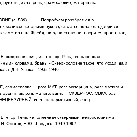
, руготня, хула, речь, срамословие, матерщина …
(с. 539) Попробуем разобраться в
тех мотивах, которыми руководствуется человек, сдабривая
ак заметил еще Фрейд, ни одно слово не говорится просто так,
квернословия, мн. нет, ср. Речь, наполненная
ыми словами, брань. «Сквернословие такое, что уходи, да и
кова. Д.Н. Ушаков. 1935 1940 …
амословие разг. МАТ, разг. матерщина, разг. матюги и
атерщинник, разг. матюгальщик СКВЕРНОСЛОВКА, разг.
НЕЦЕНЗУРНЫЙ, спец. ненормативный, спец …
я, ср. Речь, наполненная скверными, непристойными
.И. Ожегов, Н.Ю. Шведова. 1949 1992 …