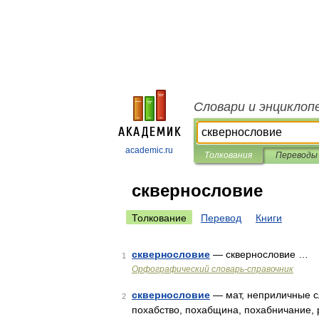
Словари и энциклоп
academic.ru
Толкования
Переводы
сквернословие
Толкование
Перевод
Книги
сквернословие
— сквернословие …
1
Орфографический словарь-справочник
сквернословие
— мат, неприличные сл
2
похабство, похабщина, похабничание, р