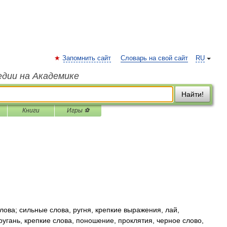
Запомнить сайт
Словарь на свой сайт
RU
едии на Академике
Найти!
Книги
Игры ⚽
ова; сильные слова, ругня, крепкие выражения, лай,
угань, крепкие слова, поношение, проклятия, черное слово,