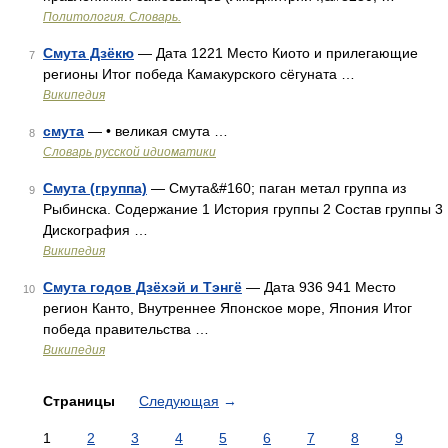
Политология. Словарь.
Смута Дзёкю
— Дата 1221 Место Киото и прилегающие
7
регионы Итог победа Камакурского сёгуната …
Википедия
смута
— • великая смута …
8
Словарь русской идиоматики
Смута (группа)
— Смута&#160; паган метал группа из
9
Рыбинска. Содержание 1 История группы 2 Состав группы 3
Дискография …
Википедия
Смута годов Дзёхэй и Тэнгё
— Дата 936 941 Место
10
регион Канто, Внутреннее Японское море, Япония Итог
победа правительства …
Википедия
Страницы
Следующая
→
1
2
3
4
5
6
7
8
9