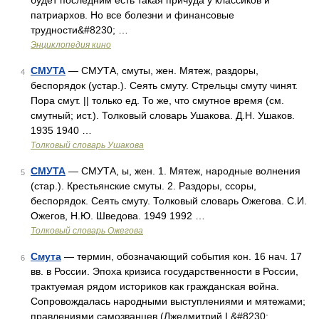
будет последним есть такая причуда у классиков и
патриархов. Но все болезни и финансовые
трудности&#8230; …
Энциклопедия кино
СМУТА
— СМУТА, смуты, жен. Мятеж, раздоры,
4
беспорядок (устар.). Сеять смуту. Стрельцы смуту чинят.
Пора смут. || только ед. То же, что смутное время (см.
смутный; ист.). Толковый словарь Ушакова. Д.Н. Ушаков.
1935 1940 …
Толковый словарь Ушакова
СМУТА
— СМУТА, ы, жен. 1. Мятеж, народные волнения
5
(стар.). Крестьянские смуты. 2. Раздоры, ссоры,
беспорядок. Сеять смуту. Толковый словарь Ожегова. С.И.
Ожегов, Н.Ю. Шведова. 1949 1992 …
Толковый словарь Ожегова
Смута
— термин, обозначающий события кон. 16 нач. 17
6
вв. в России. Эпоха кризиса государственности в России,
трактуемая рядом историков как гражданская война.
Сопровождалась народными выступлениями и мятежами;
правлениями самозванцев (Лжедмитрий I,&#8230; …