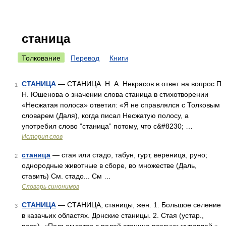
станица
Толкование
Перевод
Книги
СТАНИЦА
— СТАНИЦА. Н. А. Некрасов в ответ на вопрос П.
1
Н. Юшенова о значении слова станица в стихотворении
«Несжатая полоса» ответил: «Я не справлялся с Толковым
словарем (Даля), когда писал Несжатую полосу, а
употребил слово ”станица” потому, что с&#8230; …
История слов
станица
— стая или стадо, табун, гурт, вереница, руно;
2
однородные животные в сборе, во множестве (Даль,
ставить) См. стадо... См …
Словарь синонимов
СТАНИЦА
— СТАНИЦА, станицы, жен. 1. Большое селение
3
в казачьих областях. Донские станицы. 2. Стая (устар.,