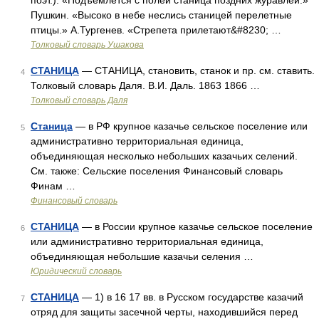
поэт.). «Подъемлется с полей станица поздних журавлей.»
Пушкин. «Высоко в небе неслись станицей перелетные
птицы.» А.Тургенев. «Стрепета прилетают&#8230; …
Толковый словарь Ушакова
СТАНИЦА
— СТАНИЦА, становить, станок и пр. см. ставить.
4
Толковый словарь Даля. В.И. Даль. 1863 1866 …
Толковый словарь Даля
Станица
— в РФ крупное казачье сельское поселение или
5
административно территориальная единица,
объединяющая несколько небольших казачьих селений.
См. также: Сельские поселения Финансовый словарь
Финам …
Финансовый словарь
СТАНИЦА
— в России крупное казачье сельское поселение
6
или административно территориальная единица,
объединяющая небольшие казачьи селения …
Юридический словарь
СТАНИЦА
— 1) в 16 17 вв. в Русском государстве казачий
7
отряд для защиты засечной черты, находившийся перед