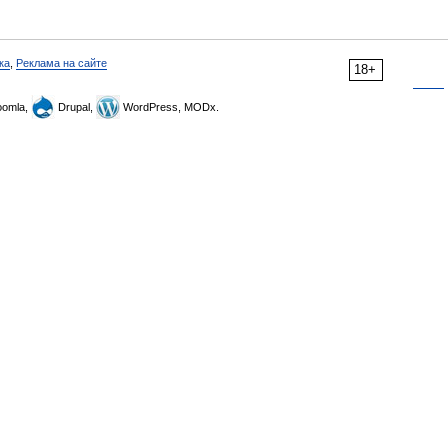
ка
,
Реклама на сайте
18+
omla,
Drupal,
WordPress, MODx.