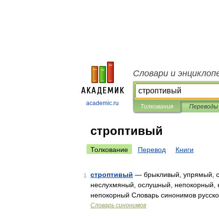
Словари и энциклоп
academic.ru
Толкования
Переводы
строптивый
Толкование
Перевод
Книги
строптивый
— брыкливый, упрямый, с
1
неслухмяный, ослушный, непокорный, 
непокорный Словарь синонимов русског
Словарь синонимов