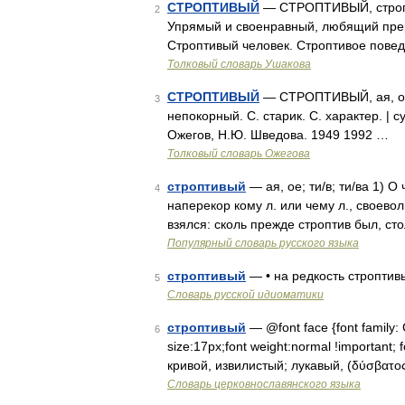
СТРОПТИВЫЙ
— СТРОПТИВЫЙ, строптив
2
Упрямый и своенравный, любящий прер
Строптивый человек. Строптивое повед
Толковый словарь Ушакова
СТРОПТИВЫЙ
— СТРОПТИВЫЙ, ая, ое;
3
непокорный. С. старик. С. характер. | 
Ожегов, Н.Ю. Шведова. 1949 1992 …
Толковый словарь Ожегова
строптивый
— ая, ое; ти/в; ти/ва 1) 
4
наперекор кому л. или чему л., своево
взялся: сколь прежде строптив был, с
Популярный словарь русского языка
строптивый
— • на редкость строптив
5
Словарь русской идиоматики
строптивый
— @font face {font family: C
6
size:17px;font weight:normal !important; f
кривой, извилистый; лукавый, (δύσβατ
Словарь церковнославянского языка