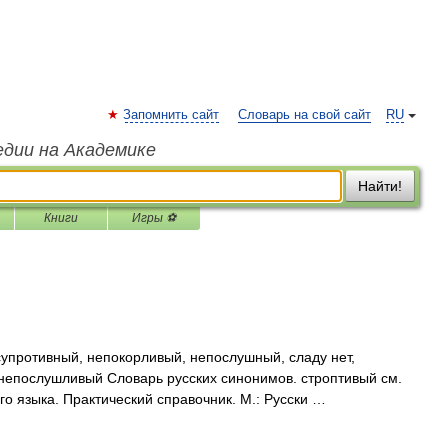
Запомнить сайт
Словарь на свой сайт
RU
едии на Академике
Найти!
Книги
Игры ⚽
упротивный, непокорливый, непослушный, сладу нет,
непослушливый Словарь русских синонимов. строптивый см.
о языка. Практический справочник. М.: Русски …