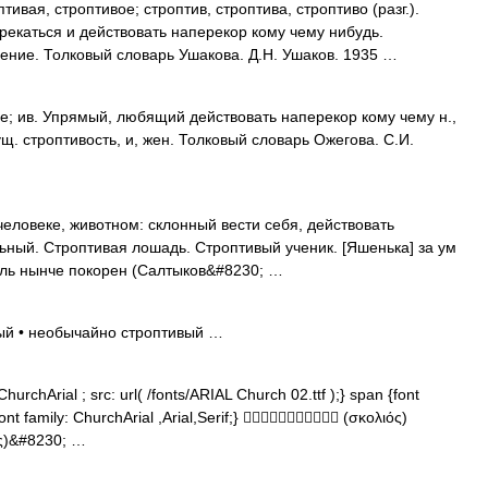
ая, строптивое; строптив, строптива, строптиво (разг.).
екаться и действовать наперекор кому чему нибудь.
ение. Толковый словарь Ушакова. Д.Н. Ушаков. 1935 …
 ив. Упрямый, любящий действовать наперекор кому чему н.,
сущ. строптивость, и, жен. Толковый словарь Ожегова. С.И.
О человеке, животном: склонный вести себя, действовать
льный. Строптивая лошадь. Строптивый ученик. [Яшенька] за ум
толь нынче покорен (Салтыков&#8230; …
ый • необычайно строптивый …
hurchArial ; src: url( /fonts/ARIAL Church 02.ttf );} span {font
ont family: ChurchArial ,Arial,Serif;}  (σκολιός)
ος)&#8230; …