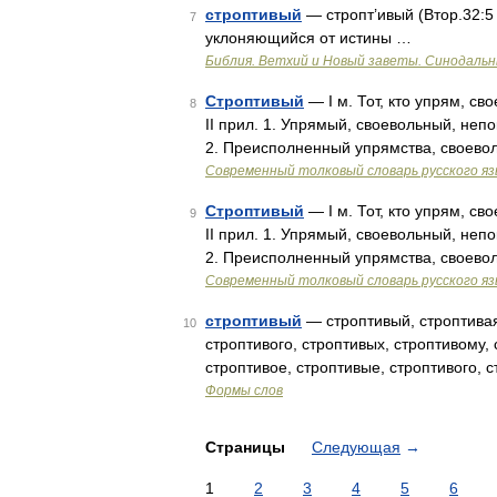
строптивый
— стропт’ивый (Втор.32:5
7
уклоняющийся от истины …
Библия. Ветхий и Новый заветы. Синодальн
Строптивый
— I м. Тот, кто упрям, св
8
II прил. 1. Упрямый, своевольный, неп
2. Преисполненный упрямства, своево
Современный толковый словарь русского я
Строптивый
— I м. Тот, кто упрям, св
9
II прил. 1. Упрямый, своевольный, неп
2. Преисполненный упрямства, своево
Современный толковый словарь русского я
строптивый
— строптивый, строптивая,
10
строптивого, строптивых, строптивому,
строптивое, строптивые, строптивого, 
Формы слов
Страницы
Следующая
→
1
2
3
4
5
6