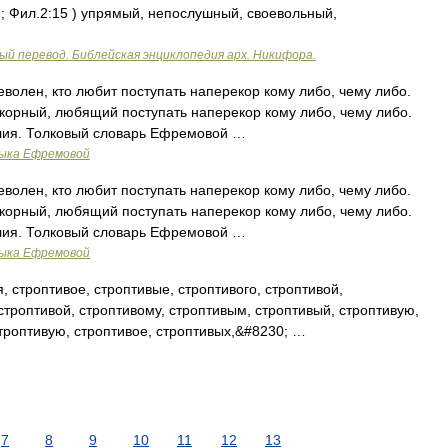
 ; Фил.2:15 ) упрямый, непослушный, своевольный,
ый перевод. Библейская энциклопедия арх. Никифора.
оеволен, кто любит поступать наперекор кому либо, чему либо.
окорный, любящий поступать наперекор кому либо, чему либо.
лия. Толковый словарь Ефремовой …
зыка Ефремовой
оеволен, кто любит поступать наперекор кому либо, чему либо.
окорный, любящий поступать наперекор кому либо, чему либо.
лия. Толковый словарь Ефремовой …
зыка Ефремовой
 строптивое, строптивые, строптивого, строптивой,
 строптивой, строптивому, строптивым, строптивый, строптивую,
строптивую, строптивое, строптивых,&#8230; …
7
8
9
10
11
12
13