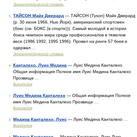
Энциклопедический словарь
ТАЙСОН Майк Джерард
— ТАЙСОН (Tyson) Майк Джерард
5
(р. 30 июня 1966, Нью Йорк), американский спортсмен
(бокс (см. БОКС (в спорте))). Самый молодой в истории
бокса чемпион мира среди профессионалов в тяжелом
весе (1986 1992, 1995 1996). Провел на ринге 57 боев и
одержал …
Энциклопедический словарь
Канталехо, Луис Медина
— Луис Медина Канталехо
6
Общая информация Полное имя Луис Медина Канталехо
Прозвище …
Википедия
Луис Медина Канталехо
— Общая информация Полное
7
имя Луис Медина Канталехо Прозвище …
Википедия
Медина Канталехо, Луис
— Луис Медина Канталехо …
8
Википедия
Медина Канталехо
— Медина Канталехо, Луис Луис