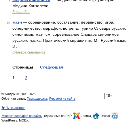
9
Медина Канталехо …
Википедия
матч
— соревнование, состязание; первенство, игра,
10
соперничество, марафон, встреча, турнир Словарь русских
синонимов. матч см. соревнование Словарь синонимов
русского языка. Практический справочник. М.: Русский язык.
З …
Словарь синонимов
Страницы
Следующая
→
1
2
© Академик, 2000-2026
18+
Обратная связь:
Техподдержка
,
Реклама на сайте
👣 Путешествия
Экспорт словарей на сайты
, сделанные на PHP,
Joomla,
Drupal,
WordPress, MODx.