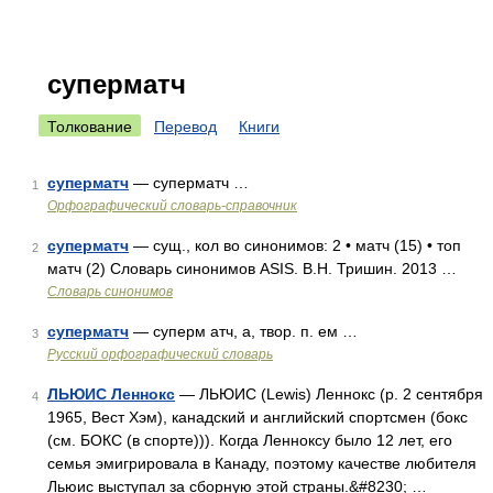
суперматч
Толкование
Перевод
Книги
суперматч
— суперматч …
1
Орфографический словарь-справочник
суперматч
— сущ., кол во синонимов: 2 • матч (15) • топ
2
матч (2) Словарь синонимов ASIS. В.Н. Тришин. 2013 …
Словарь синонимов
суперматч
— суперм атч, а, твор. п. ем …
3
Русский орфографический словарь
ЛЬЮИС Леннокс
— ЛЬЮИС (Lewis) Леннокс (р. 2 сентября
4
1965, Вест Хэм), канадский и английский спортсмен (бокс
(см. БОКС (в спорте))). Когда Ленноксу было 12 лет, его
семья эмигрировала в Канаду, поэтому качестве любителя
Льюис выступал за сборную этой страны.&#8230; …