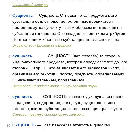
Финансовый словарь
Сущность
— Сущность. Отношение С. предмета к его
7
субстанции есть отношениепостоянных предикатов к
постоянному же субъекту. Таким образом поотношению к
субстанции отношение С. совпадает с понятием атрибутов.
Ноотношением к понятию субстанции не выясняется во …
Энциклопедия Брокгауза и Ефрона
сущность
— СУЩНОСТЬ (лат. essentia) та сторона
8
индивидуального предмета, которая определяет все др. его
стороны. Напр., С. атома является его зарядовое число, С.
организма его генотип. Сторону предмета, определяемую
С, называют явлением, проявлением …
Энциклопедия эпистемологии и философии науки
сущность
— СУЩНОСТЬ, главное, дух, душа, основное,
9
сердцевина, содержание, соль, суть, существо, книжн.
естество, книжн. субстанция, книжн. эссенция, разг. нутро …
Словарь-тезаурус синонимов русской речи
СУЩНОСТЬ
— (лат. haecceitas этовость и quidditas
10