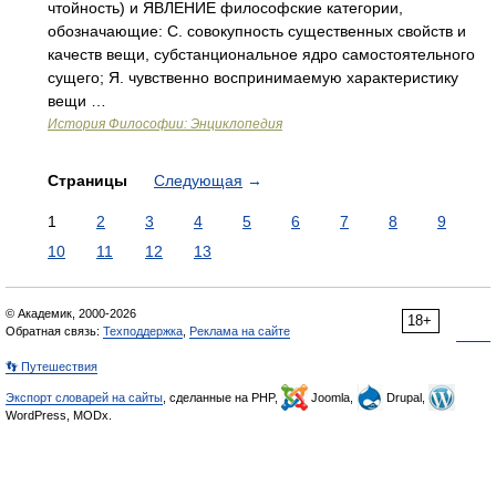
чтойность) и ЯВЛЕНИЕ философские категории,
обозначающие: С. совокупность существенных свойств и
качеств вещи, субстанциональное ядро самостоятельного
сущего; Я. чувственно воспринимаемую характеристику
вещи …
История Философии: Энциклопедия
Страницы
Следующая
→
1
2
3
4
5
6
7
8
9
10
11
12
13
© Академик, 2000-2026
18+
Обратная связь:
Техподдержка
,
Реклама на сайте
👣 Путешествия
Экспорт словарей на сайты
, сделанные на PHP,
Joomla,
Drupal,
WordPress, MODx.