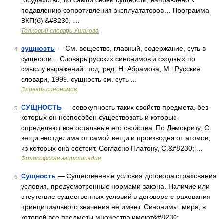
государство, по самой своей сущности, направлено к
подавлению сопротивления эксплуататоров… Программа
ВКП(б).&#8230; …
Толковый словарь Ушакова
сущность
— См. вещество, главный, содержание, суть в
4
сущности... Словарь русских синонимов и сходных по
смыслу выражений. под. ред. Н. Абрамова, М.: Русские
словари, 1999. сущность см. суть …
Словарь синонимов
СУЩНОСТЬ
— совокупность таких свойств предмета, без
5
которых он неспособен существовать и которые
определяют все остальные его свойства. По Демокриту, С.
вещи неотделима от самой вещи и производна от атомов,
из которых она состоит. Согласно Платону, С.&#8230; …
Философская энциклопедия
Сущность
— Существенные условия договора страхования
6
условия, предусмотренные нормами закона. Наличие или
отсутствие существенных условий в договоре страхования
принципиального значения не имеет. Синонимы: мира, в
которой все предметы множества имеют&#8230; …