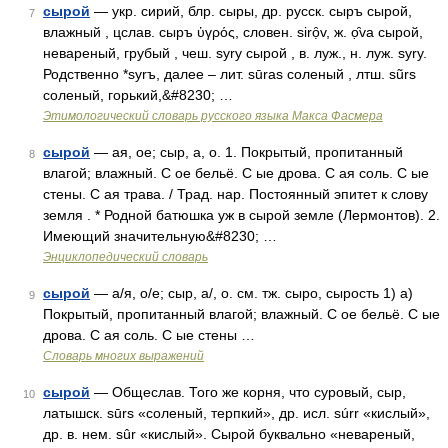
сырой
— укр. сирий, блр. сыры, др. русск. сыръ сырой,
7
влажный , цслав. сыръ ὑγρός, словен. sirọ̑v, ж. о̣̑vа сырой,
невареный, грубый , чеш. syry сырой , в. луж., н. луж. sуrу.
Родственно *sуrъ, далее – лит. sūras соленый , лтш. sũrs
соленый, горький,&#8230; …
Этимологический словарь русского языка Макса Фасмера
сырой
— ая, ое; сыр, а, о. 1. Покрытый, пропитанный
8
влагой; влажный. С ое бельё. С ые дрова. С ая соль. С ые
стены. С ая трава. / Трад. нар. Постоянный эпитет к слову
земля . * Родной батюшка уж в сырой земле (Лермонтов). 2.
Имеющий значительную&#8230; …
Энциклопедический словарь
сырой
— а/я, о/е; сыр, а/, о. см. тж. сыро, сырость 1) а)
9
Покрытый, пропитанный влагой; влажный. С ое бельё. С ые
дрова. С ая соль. С ые стены …
Словарь многих выражений
сырой
— Общеслав. Того же корня, что суровый, сыр,
10
латышск. sūrs «соленый, терпкий», др. исл. súrr «кислый»,
др. в. нем. sûr «кислый». Сырой буквально «невареный,