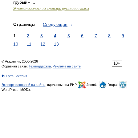
грубый» …
Этимологический словарь русского языка
Страницы
Следующая
→
1
2
3
4
5
6
7
8
9
10
11
12
13
© Академик, 2000-2026
18+
Обратная связь:
Техподдержка
,
Реклама на сайте
👣 Путешествия
Экспорт словарей на сайты
, сделанные на PHP,
Joomla,
Drupal,
WordPress, MODx.