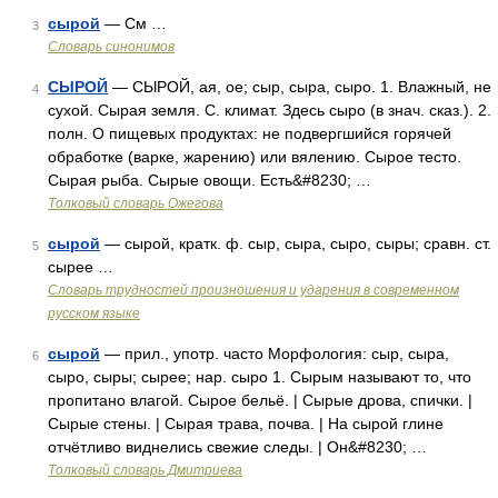
сырой
— См …
3
Словарь синонимов
СЫРОЙ
— СЫРОЙ, ая, ое; сыр, сыра, сыро. 1. Влажный, не
4
сухой. Сырая земля. С. климат. Здесь сыро (в знач. сказ.). 2.
полн. О пищевых продуктах: не подвергшийся горячей
обработке (варке, жарению) или вялению. Сырое тесто.
Сырая рыба. Сырые овощи. Есть&#8230; …
Толковый словарь Ожегова
сырой
— сырой, кратк. ф. сыр, сыра, сыро, сыры; сравн. ст.
5
сырее …
Словарь трудностей произношения и ударения в современном
русском языке
сырой
— прил., употр. часто Морфология: сыр, сыра,
6
сыро, сыры; сырее; нар. сыро 1. Сырым называют то, что
пропитано влагой. Сырое бельё. | Сырые дрова, спички. |
Сырые стены. | Сырая трава, почва. | На сырой глине
отчётливо виднелись свежие следы. | Он&#8230; …
Толковый словарь Дмитриева