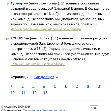
Турнир
— (немецкое Turnier), 1) военные состязания
9
рыцарей в средневековой Западной Европе. В большинстве
стран прекратились в 16 в. 2) Форма проведения личных
или командных соревнований (например, межзональный
турнир по шахматам или чемпионат мира по&#8230; …
Иллюстрированный энциклопедический словарь
ТУРНИР
— (нем. Turnier) ..1) военное состязание рыцарей
10
в средневековой Зап. Европе. В большинстве стран
прекратились в 16 в2)] Форма проведения личных или
командных соревнований при числе участников свыше двух.
Основные системы: круговая (каждый&#8230; …
Большой Энциклопедический словарь
Страницы
Следующая
→
1
2
3
4
5
6
7
8
9
10
11
12
13
© Академик, 2000-2026
18+
Обратная связь:
Техподдержка
,
Реклама на сайте