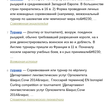
рыцарей в средневековой Западной Европе. В большинстве
стран прекратились в 16 в. 2) Форма проведения личных
или командных соревнований (например, межзональный
турнир по шахматам или чемпионат мира по&#8230; …
Современная энциклопедия
Турнир
— (tourney or tournament), вооруж. поединок
7
рыцарей, обычно требовавший разрешения короля, на к
ром демонстрировались воинское иск во и доблесть. В
Англию турниры пришли из Франции в 11 в. Поначалу
носили характер учебных боев, в к рых принимали&#8230;
…
Всемирная история
турнир
— Соревнования или турнир по кёрлингу.
8
[Департамент лингвистических услуг Оргкомитета
&laquo;Сочи 2014&raquo;. Глоссарий терминов] EN bonspiel
Curling competition or tournament. [Департамент
лингвистических услуг Оргкомитета &laquo;Сочи
2014&raquo; …
Справочник технического переводчика