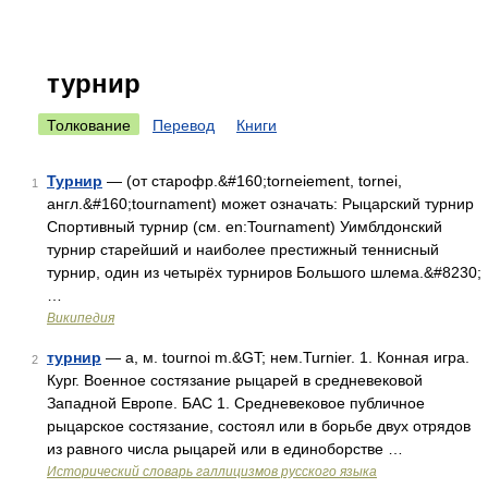
турнир
Толкование
Перевод
Книги
Турнир
— (от старофр.&#160;torneiement, tornei,
1
англ.&#160;tournament) может означать: Рыцарский турнир
Спортивный турнир (см. en:Tournament) Уимблдонский
турнир старейший и наиболее престижный теннисный
турнир, один из четырёх турниров Большого шлема.&#8230;
…
Википедия
турнир
— а, м. tournoi m.&GT; нем.Turnier. 1. Конная игра.
2
Кург. Военное состязание рыцарей в средневековой
Западной Европе. БАС 1. Средневековое публичное
рыцарское состязание, состоял или в борьбе двух отрядов
из равного числа рыцарей или в единоборстве …
Исторический словарь галлицизмов русского языка