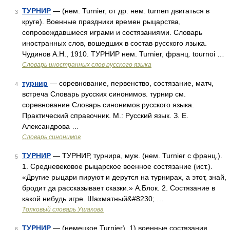
ТУРНИР
— (нем. Turnier, от др. нем. turnen двигаться в
3
круге). Военные праздники времен рыцарства,
сопровождавшиеся играми и состязаниями. Словарь
иностранных слов, вошедших в состав русского языка.
Чудинов А.Н., 1910. ТУРНИР нем. Turnier, франц. tournoi …
Словарь иностранных слов русского языка
турнир
— соревнование, первенство, состязание, матч,
4
встреча Словарь русских синонимов. турнир см.
соревнование Словарь синонимов русского языка.
Практический справочник. М.: Русский язык. З. Е.
Александрова …
Словарь синонимов
ТУРНИР
— ТУРНИР, турнира, муж. (нем. Turnier с франц.).
5
1. Средневековое рыцарское военное состязание (ист.).
«Другие рыцари пируют и дерутся на турнирах, а этот, знай,
бродит да рассказывает сказки.» А.Блок. 2. Состязание в
какой нибудь игре. Шахматный&#8230; …
Толковый словарь Ушакова
ТУРНИР
— (немецкое Turnier), 1) военные состязания
6