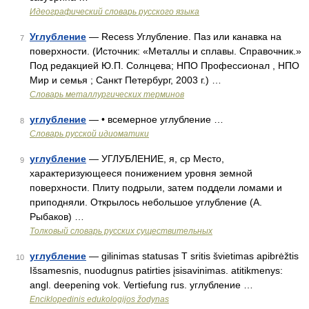
Идеографический словарь русского языка
Углубление
— Recess Углубление. Паз или канавка на
7
поверхности. (Источник: «Металлы и сплавы. Справочник.»
Под редакцией Ю.П. Солнцева; НПО Профессионал , НПО
Мир и семья ; Санкт Петербург, 2003 г.) …
Словарь металлургических терминов
углубление
— • всемерное углубление …
8
Словарь русской идиоматики
углубление
— УГЛУБЛЕНИЕ, я, ср Место,
9
характеризующееся понижением уровня земной
поверхности. Плиту подрыли, затем поддели ломами и
приподняли. Открылось небольшое углубление (А.
Рыбаков) …
Толковый словарь русских существительных
углубление
— gilinimas statusas T sritis švietimas apibrėžtis
10
Išsamesnis, nuodugnus patirties įsisavinimas. atitikmenys:
angl. deepening vok. Vertiefung rus. углубление …
Enciklopedinis edukologijos žodynas