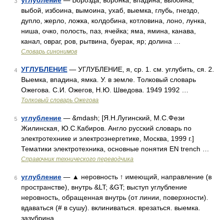
углубление
— Борозда, воронка, впадина, выбоина,
3
выбой, избоина, вымоина, ухаб, выемка, глубь, гнездо,
дупло, жерло, ложка, колдобина, котловина, лоно, лунка,
ниша, очко, полость, паз, ячейка; яма, ямина, канава,
канал, овраг, ров, рытвина, буерак, яр; долина …
Словарь синонимов
УГЛУБЛЕНИЕ
— УГЛУБЛЕНИЕ, я, ср. 1. см. углубить, ся. 2.
4
Выемка, впадина, ямка. У. в земле. Толковый словарь
Ожегова. С.И. Ожегов, Н.Ю. Шведова. 1949 1992 …
Толковый словарь Ожегова
углубление
— &mdash; [Я.Н.Лугинский, М.С.Фези
5
Жилинская, Ю.С.Кабиров. Англо русский словарь по
электротехнике и электроэнергетике, Москва, 1999 г.]
Тематики электротехника, основные понятия EN trench …
Справочник технического переводчика
углубление
— ▲ неровность ↑ имеющий, направление (в
6
пространстве), внутрь &LT; &GT; выступ углубление
неровность, обращенная внутрь (от линии, поверхности).
вдаваться (# в сушу). вклиниваться. врезаться. выемка.
зазубрина …