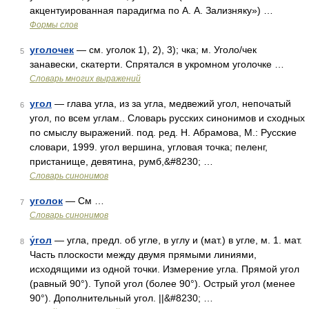
акцентуированная парадигма по А. А. Зализняку») …
Формы слов
уголочек
— см. уголок 1), 2), 3); чка; м. Уголо/чек
5
занавески, скатерти. Спрятался в укромном уголочке …
Словарь многих выражений
угол
— глава угла, из за угла, медвежий угол, непочатый
6
угол, по всем углам.. Словарь русских синонимов и сходных
по смыслу выражений. под. ред. Н. Абрамова, М.: Русские
словари, 1999. угол вершина, угловая точка; пеленг,
пристанище, девятина, румб,&#8230; …
Словарь синонимов
уголок
— См …
7
Словарь синонимов
у́гол
— угла, предл. об угле, в углу и (мат.) в угле, м. 1. мат.
8
Часть плоскости между двумя прямыми линиями,
исходящими из одной точки. Измерение угла. Прямой угол
(равный 90°). Тупой угол (более 90°). Острый угол (менее
90°). Дополнительный угол. ||&#8230; …