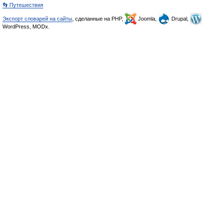
👣 Путешествия
Экспорт словарей на сайты
, сделанные на PHP,
Joomla,
Drupal,
WordPress, MODx.