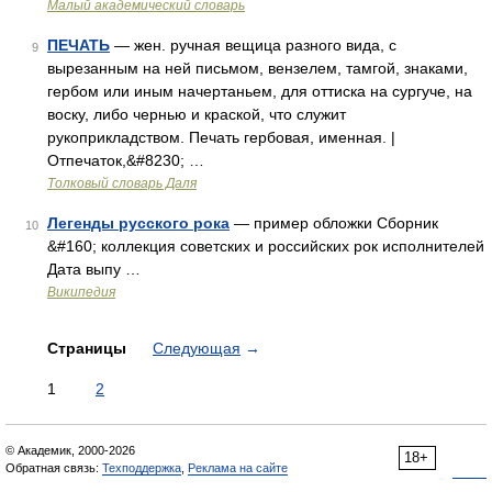
Малый академический словарь
ПЕЧАТЬ
— жен. ручная вещица разного вида, с
9
вырезанным на ней письмом, вензелем, тамгой, знаками,
гербом или иным начертаньем, для оттиска на сургуче, на
воску, либо чернью и краской, что служит
рукоприкладством. Печать гербовая, именная. |
Отпечаток,&#8230; …
Толковый словарь Даля
Легенды русского рока
— пример обложки Сборник
10
&#160; коллекция советских и российских рок исполнителей
Дата выпу …
Википедия
Страницы
Следующая
→
1
2
© Академик, 2000-2026
18+
Обратная связь:
Техподдержка
,
Реклама на сайте