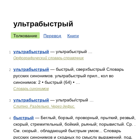
ультрабыстрый
Толкование
Перевод
Книги
ультрабыстрый
— ультрабыстрый …
1
Орфографический словарь-справочник
ультрабыстрый
— быстрый, сверхбыстрый Словарь
2
русских синонимов. ультрабыстрый прил., кол во
синонимов: 2 • быстрый (64) • …
Словарь синонимов
ультрабыстрый
— ультрабы/стрый …
3
Слитно. Раздельно. Через дефис.
быстрый
— Беглый, борзый, проворный, прыткий, резвый,
4
скорый, стремительный, бойкий, рьяный; порывистый. Ср. .
См. скорый.. обладающий быстрым умом... Словарь
русских синонимов и сходных по смыслу выражений. под.