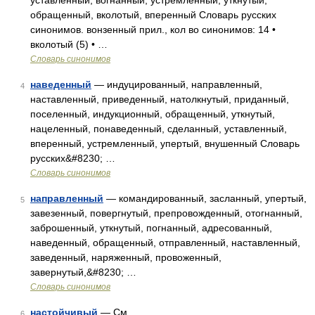
уставленный, вогнанный, устремленный, уткнутый,
обращенный, вколотый, вперенный Словарь русских
синонимов. вонзенный прил., кол во синонимов: 14 •
вколотый (5) • …
Словарь синонимов
наведенный
— индуцированный, направленный,
4
наставленный, приведенный, натолкнутый, приданный,
поселенный, индукционный, обращенный, уткнутый,
нацеленный, понаведенный, сделанный, уставленный,
вперенный, устремленный, упертый, внушенный Словарь
русских&#8230; …
Словарь синонимов
направленный
— командированный, засланный, упертый,
5
завезенный, повергнутый, препровожденный, отогнанный,
заброшенный, уткнутый, погнанный, адресованный,
наведенный, обращенный, отправленный, наставленный,
заведенный, наряженный, провоженный,
завернутый,&#8230; …
Словарь синонимов
настойчивый
— См …
6