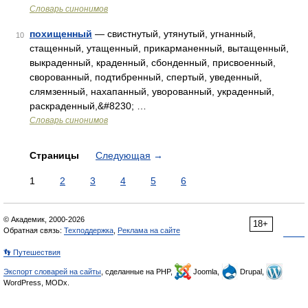
Словарь синонимов
похищенный
— свистнутый, утянутый, угнанный,
10
стащенный, утащенный, прикарманенный, вытащенный,
выкраденный, краденный, сбонденный, присвоенный,
сворованный, подтибренный, спертый, уведенный,
слямзенный, нахапанный, уворованный, украденный,
раскраденный,&#8230; …
Словарь синонимов
Страницы
Следующая
→
1
2
3
4
5
6
© Академик, 2000-2026
18+
Обратная связь:
Техподдержка
,
Реклама на сайте
👣 Путешествия
Экспорт словарей на сайты
, сделанные на PHP,
Joomla,
Drupal,
WordPress, MODx.