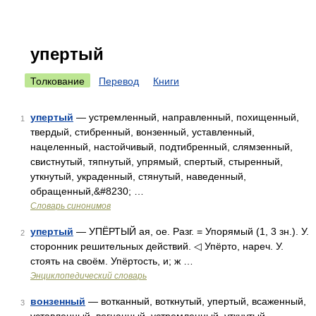
упертый
Толкование
Перевод
Книги
упертый
— устремленный, направленный, похищенный,
1
твердый, стибренный, вонзенный, уставленный,
нацеленный, настойчивый, подтибренный, слямзенный,
свистнутый, тяпнутый, упрямый, спертый, стыренный,
уткнутый, украденный, стянутый, наведенный,
обращенный,&#8230; …
Словарь синонимов
упертый
— УПЁРТЫЙ ая, ое. Разг. = Упорямый (1, 3 зн.). У.
2
сторонник решительных действий. ◁ Упёрто, нареч. У.
стоять на своём. Упёртость, и; ж …
Энциклопедический словарь
вонзенный
— вотканный, воткнутый, упертый, всаженный,
3