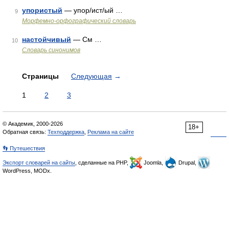
упористый
— упор/ист/ый …
9
Морфемно-орфографический словарь
настойчивый
— См …
10
Словарь синонимов
Страницы
Следующая
→
1
2
3
© Академик, 2000-2026
18+
Обратная связь:
Техподдержка
,
Реклама на сайте
👣 Путешествия
Экспорт словарей на сайты
, сделанные на PHP,
Joomla,
Drupal,
WordPress, MODx.