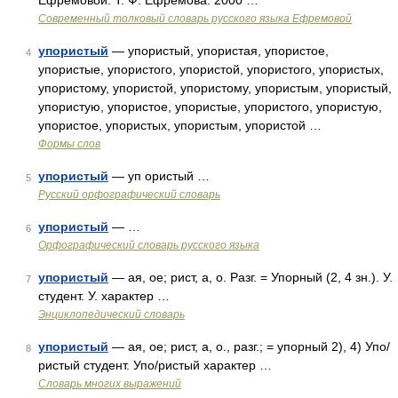
Ефремовой. Т. Ф. Ефремова. 2000 …
Современный толковый словарь русского языка Ефремовой
упористый
— упористый, упористая, упористое,
4
упористые, упористого, упористой, упористого, упористых,
упористому, упористой, упористому, упористым, упористый,
упористую, упористое, упористые, упористого, упористую,
упористое, упористых, упористым, упористой …
Формы слов
упористый
— уп ористый …
5
Русский орфографический словарь
упористый
— …
6
Орфографический словарь русского языка
упористый
— ая, ое; рист, а, о. Разг. = Упорный (2, 4 зн.). У.
7
студент. У. характер …
Энциклопедический словарь
упористый
— ая, ое; рист, а, о., разг.; = упорный 2), 4) Упо/
8
ристый студент. Упо/ристый характер …
Словарь многих выражений