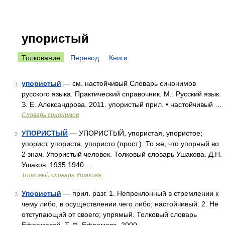
упористый
Толкование
Перевод
Книги
упористый
— см. настойчивый Словарь синонимов
1
русского языка. Практический справочник. М.: Русский язык.
З. Е. Александрова. 2011. упористый прил. • настойчивый …
Словарь синонимов
УПОРИСТЫЙ
— УПОРИСТЫЙ, упористая, упористое;
2
упорист, упориста, упористо (прост.). То же, что упорный во
2 знач. Упористый человек. Толковый словарь Ушакова. Д.Н.
Ушаков. 1935 1940 …
Толковый словарь Ушакова
Упористый
— прил. разг. 1. Непреклонный в стремлении к
3
чему либо, в осуществлении чего либо; настойчивый. 2. Не
отступающий от своего; упрямый. Толковый словарь