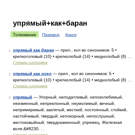
упрямый+как+баран
Толкование
Перевод
Книги
упрямый как баран
— прил., кол во синонимов: 5 •
1
крепкоголовый (10) • крепколобый (14) • меднолобый (8) …
Словарь синонимов
упрямый как осел
— прил., кол во синонимов: 5 •
2
крепкоголовый (10) • крепколобый (14) • меднолобый (8) …
Словарь синонимов
упрямый
— Упорный, неподатливый, непоколебимый,
3
неизменный, непреклонный, неумолимый, вечный,
непримиримый, заклятый, жесткий, постоянный, стойкий,
настойчивый, твердый, непокорный, непослушный,
жестоковыйный, твердокаменный; упрямец. Железная
воля;&#8230; …