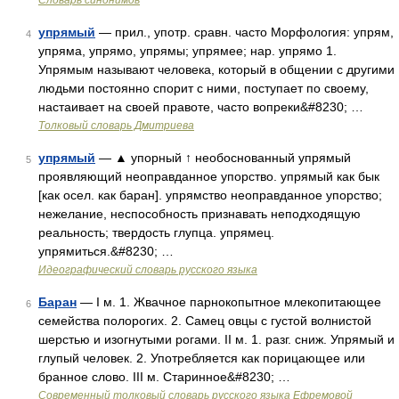
Словарь синонимов
упрямый
— прил., употр. сравн. часто Морфология: упрям,
4
упряма, упрямо, упрямы; упрямее; нар. упрямо 1.
Упрямым называют человека, который в общении с другими
людьми постоянно спорит с ними, поступает по своему,
настаивает на своей правоте, часто вопреки&#8230; …
Толковый словарь Дмитриева
упрямый
— ▲ упорный ↑ необоснованный упрямый
5
проявляющий неоправданное упорство. упрямый как бык
[как осел. как баран]. упрямство неоправданное упорство;
нежелание, неспособность признавать неподходящую
реальность; твердость глупца. упрямец.
упрямиться.&#8230; …
Идеографический словарь русского языка
Баран
— I м. 1. Жвачное парнокопытное млекопитающее
6
семейства полорогих. 2. Самец овцы с густой волнистой
шерстью и изогнутыми рогами. II м. 1. разг. сниж. Упрямый и
глупый человек. 2. Употребляется как порицающее или
бранное слово. III м. Старинное&#8230; …
Современный толковый словарь русского языка Ефремовой