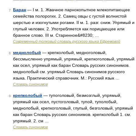
Баран
— I м. 1. Жвачное парнокопытное млекопитающее
7
семейства полорогих. 2. Самец овцы с густой волнистой
шерстью и изогнутыми рогами. II м. 1. разг. сниж. Упрямый и
глупый человек. 2. Употребляется как порицающее или
бранное слово. III м. Старинное&#8230; …
Современный толковый словарь русского языка Ефремовой
меднолобый
— крепколобый, медноголовый,
8
бессмысленно упрямый, упрямый, крепкоголовый, упрямый
как осел, упрямый как баран Словарь русских синонимов.
меднолобый см. упрямый Словарь синонимов русского
языка. Практический справочник. М.: Русский язык …
Словарь синонимов
крепколобый
— тупоголовый, безмозглый, упрямый,
9
упрямый как осел, пустоголовый, тупой, туполобый,
меднолобый, крепкоголовый, глупый, безголовый, упрямый
как баран Словарь русских синонимов. крепколобый 1. см.
упрямый. 2. см …
Словарь синонимов