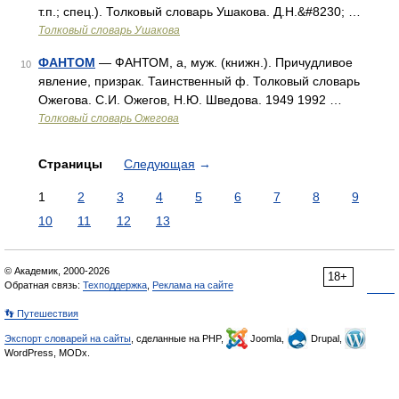
т.п.; спец.). Толковый словарь Ушакова. Д.Н.&#8230; …
Толковый словарь Ушакова
ФАНТОМ
— ФАНТОМ, а, муж. (книжн.). Причудливое
10
явление, призрак. Таинственный ф. Толковый словарь
Ожегова. С.И. Ожегов, Н.Ю. Шведова. 1949 1992 …
Толковый словарь Ожегова
Страницы
Следующая
→
1
2
3
4
5
6
7
8
9
10
11
12
13
© Академик, 2000-2026
18+
Обратная связь:
Техподдержка
,
Реклама на сайте
👣 Путешествия
Экспорт словарей на сайты
, сделанные на PHP,
Joomla,
Drupal,
WordPress, MODx.