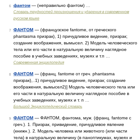
фантом
— (неправильно фантом) …
6
Словарь трудностей произношения и ударения в современном
русском языке
ФАНТОМ
— (французское fantome, от греческого
7
phantasma призрак), 1) причудливое видение, призрак;
создание воображения, вымысел. 2) Модель человеческого
тела или его части в натуральную величину наглядное
пособие в учебных заведениях, музеях и т.п …
Современная энциклопедия
ФАНТОМ
— (франц. fantome от греч. phantasma
8
призрак),..1) причудливое видение, призрак; создание
воображения, вымысел2)] Модель человеческого тела или
его части в натуральную величину наглядное пособие в
учебных заведениях, музеях и т. п …
Большой Энциклопедический словарь
ФАНТОМ
— ФАНТОМ, фантома, муж. (франц. fantome с
9
греч.). 1. Призрак, привидение, причудливое явление
(книжн.). 2. Модель человека или животного (или части
тела) в натуральную величину (в паноптикумах, музеях и