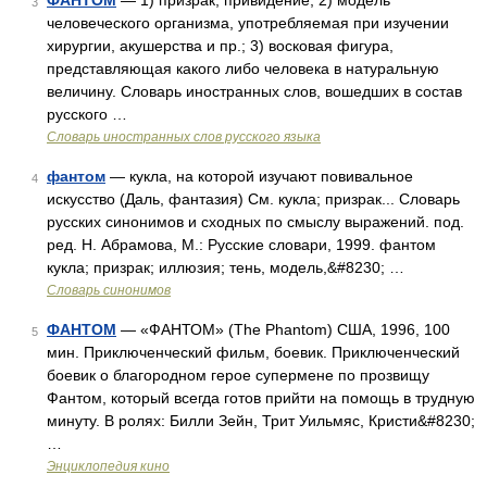
ФАНТОМ
— 1) призрак, привидение; 2) модель
3
человеческого организма, употребляемая при изучении
хирургии, акушерства и пр.; 3) восковая фигура,
представляющая какого либо человека в натуральную
величину. Словарь иностранных слов, вошедших в состав
русского …
Словарь иностранных слов русского языка
фантом
— кукла, на которой изучают повивальное
4
искусство (Даль, фантазия) См. кукла; призрак... Словарь
русских синонимов и сходных по смыслу выражений. под.
ред. Н. Абрамова, М.: Русские словари, 1999. фантом
кукла; призрак; иллюзия; тень, модель,&#8230; …
Словарь синонимов
ФАНТОМ
— «ФАНТОМ» (The Phantom) США, 1996, 100
5
мин. Приключенческий фильм, боевик. Приключенческий
боевик о благородном герое супермене по прозвищу
Фантом, который всегда готов прийти на помощь в трудную
минуту. В ролях: Билли Зейн, Трит Уильмяс, Кристи&#8230;
…
Энциклопедия кино