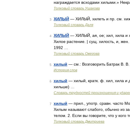
награждается всходами хилыми.» Некра
Толковый словарь Ушакова
ХИЛЫЙ
— ХИЛЫЙ, хилеть и пр. см. хиж
3
Толковый словарь Даля
ХИЛЫЙ
— ХИЛЫЙ, ая, ое; хил, хила и 
4
Хилое растение. | сущ. хилость, и, же
1992 …
Толковый словарь Ожегова
хилый
— см.: Возговорить Батрак В. В
5
История слов
хилый
— хилый, кратк. ф. хил, хила и 
6
хильше) …
Словарь трудностей произношения и ударен
хилый
— прил., употр. сравн. часто Мо
7
Хилым называют слабого, обычно из за
телом. 2. Если вы говорите, что у кого
Толковый словарь Дмитриева