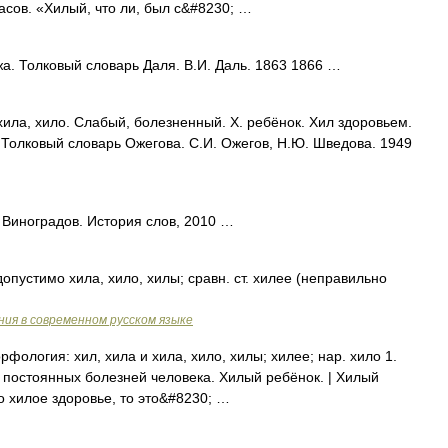
сов. «Хилый, что ли, был с&#8230; …
а. Толковый словарь Даля. В.И. Даль. 1863 1866 …
хила, хило. Слабый, болезненный. Х. ребёнок. Хил здоровьем.
н. Толковый словарь Ожегова. С.И. Ожегов, Н.Ю. Шведова. 1949
. Виноградов. История слов, 2010 …
допустимо хила, хило, хилы; сравн. ст. хилее (неправильно
ия в современном русском языке
рфология: хил, хила и хила, хило, хилы; хилее; нар. хило 1.
 постоянных болезней человека. Хилый ребёнок. | Хилый
 то хилое здоровье, то это&#8230; …