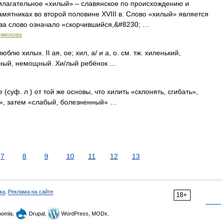
илагательное «хилый» – славянское по происхождению и
мятниках во второй половине XVIII в. Слово «хилый» является
ва слово означало «скорчившийся,&#8230; …
еменова
люблю хилых. II ая, ое; хил, а/ и а, о. см. тж. хиленький,
енный, немощный. Хи/лый ребёнок …
суф. л ) от той же основы, что хилить «склонять, сгибать»,
й», затем «слабый, болезненный» …
7
8
9
10
11
12
13
ка
,
Реклама на сайте
18+
omla,
Drupal,
WordPress, MODx.