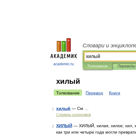
Словари и энциклоп
academic.ru
Толкования
Переводы
хилый
Толкование
Перевод
Книги
хилый
— См …
1
Словарь синонимов
ХИЛЫЙ
— ХИЛЫЙ, хилая, хилое; хил, х
2
как три или четыре года могли преврат