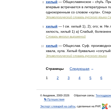
хилый
— Общеславянское – chylъ. Пр
8
впервые встречается в литературных па
однокоренным со словом «хула». Спер
Этимологический словарь русского языка С
хилый
— I см. хилый 1), 2); ого; м. Не 
9
хилость, хилый 1) а) Слабый, болезн
Словарь многих выражений
хилый
— Общеслав. Суф. производное (
10
хвала, хула. Хилый буквально «согуты
Этимологический словарь русского языка
Страницы
Следующая
→
1
2
3
4
5
6
© Академик, 2000-2026
Обратная связь:
Техподдерж
👣 Путешествия
Экспорт словарей на сайты
, сделанные на PHP,
Jo