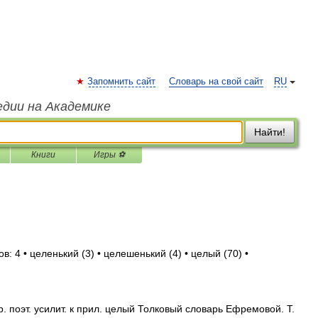
Запомнить сайт
Словарь на свой сайт
RU
едии на Академике
Найти!
Книги
Игры ⚽
: 4 • целенький (3) • целешенький (4) • целый (70) •
 поэт. усилит. к прил. целый Толковый словарь Ефремовой. Т.