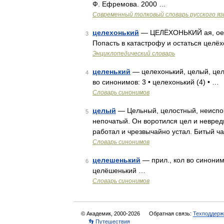
Ф. Ефремова. 2000 …
Современный толковый словарь русского я
целехонький
— ЦЕЛЁХОНЬКИЙ ая, ое; нек
3
Попасть в катастрофу и остаться целё
Энциклопедический словарь
целенький
— целехонький, целый, цел
4
во синонимов: 3 • целехонький (4) • …
Словарь синонимов
целый
— Цельный, целостный, неиспор
5
непочатый. Он воротился цел и невред
работал и чрезвычайно устал. Битый час
Словарь синонимов
целешенький
— прил., кол во синонимо
6
целёшенький …
Словарь синонимов
© Академик, 2000-2026
Обратная связь:
Техподдерж
👣 Путешествия