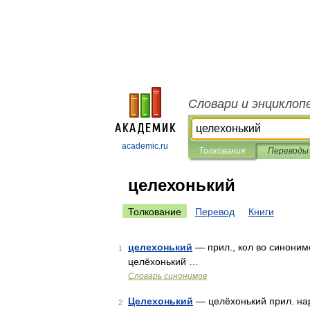
Словари и энциклоп
academic.ru
Толкования
Переводы
целехонький
Толкование
Перевод
Книги
целехонький
— прил., кол во синонимов
1
целёхонький …
Словарь синонимов
Целехонький
— целёхонький прил. нар.
2