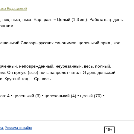
зыка Ефремовой
, нька, нько. Нар. разг. = Целый (1 3 зн.). Работать ц. день.
хоньким …
ешенький Словарь русских синонимов. целенький прил., кол
ченный, неповрежденный, неурезанный, весь, полный,
им. Он целую (всю) ночь напролет читал. Я день деньской
. Круглый год. .. Ср. весь …
в: 4 • целенький (3) • целехонький (4) • целый (70) •
ка
,
Реклама на сайте
18+