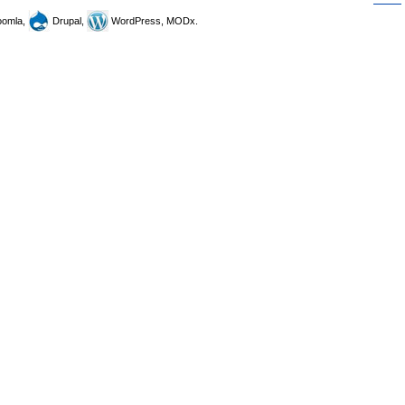
omla,
Drupal,
WordPress, MODx.