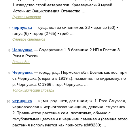
1 изводство стройматериалов. Краеведческий музей.
Источник: Энциклопедия Отечество …
Русская история
чернушка
— сущ., кол во синонимов: 23 • вранье (53) •
7
ганус (6) • город (2765) • гриб …
Словарь синонимов
Чернушка
— Содержание 1 В ботанике 2 НП в России 3
8
Реки в России …
Википедия
Чернушка
— город, р.ц., Пермская обл. Возник как пос. при
9
ст. Чернушка (открыта в 1919 г.); название, по видимому, по
р. Чернушка. С 1966 г. гор. Чернушка …
Топонимический словарь
чернушка
— и; мн. род. шек, дат. шкам; ж. 1. Разг. Смуглая,
10
черноволосая и черноглазая женщина, девочка; смуглянка.
2. Травянистое растение сем. лютиковых, обычно с
голубоватыми цветками и чёрными семенами (семена этого
растения используются как пряность в&#8230; …