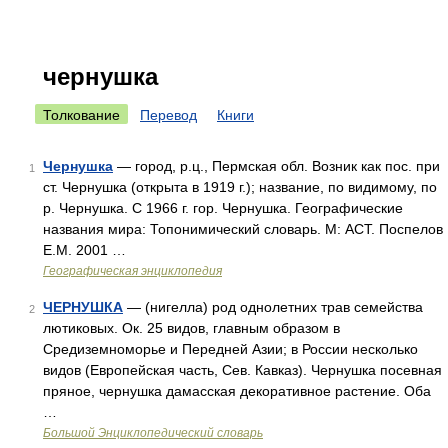
чернушка
Толкование
Перевод
Книги
Чернушка
— город, р.ц., Пермская обл. Возник как пос. при
1
ст. Чернушка (открыта в 1919 г.); название, по видимому, по
р. Чернушка. С 1966 г. гор. Чернушка. Географические
названия мира: Топонимический словарь. М: АСТ. Поспелов
Е.М. 2001 …
Географическая энциклопедия
ЧЕРНУШКА
— (нигелла) род однолетних трав семейства
2
лютиковых. Ок. 25 видов, главным образом в
Средиземноморье и Передней Азии; в России несколько
видов (Европейская часть, Сев. Кавказ). Чернушка посевная
пряное, чернушка дамасская декоративное растение. Оба
…
Большой Энциклопедический словарь