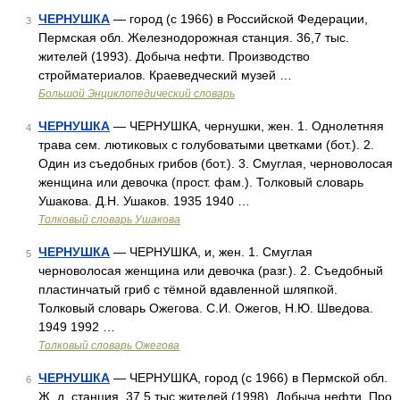
ЧЕРНУШКА
— город (с 1966) в Российской Федерации,
3
Пермская обл. Железнодорожная станция. 36,7 тыс.
жителей (1993). Добыча нефти. Производство
стройматериалов. Краеведческий музей …
Большой Энциклопедический словарь
ЧЕРНУШКА
— ЧЕРНУШКА, чернушки, жен. 1. Однолетняя
4
трава сем. лютиковых с голубоватыми цветками (бот.). 2.
Один из съедобных грибов (бот.). 3. Смуглая, черноволосая
женщина или девочка (прост. фам.). Толковый словарь
Ушакова. Д.Н. Ушаков. 1935 1940 …
Толковый словарь Ушакова
ЧЕРНУШКА
— ЧЕРНУШКА, и, жен. 1. Смуглая
5
черноволосая женщина или девочка (разг.). 2. Съедобный
пластинчатый гриб с тёмной вдавленной шляпкой.
Толковый словарь Ожегова. С.И. Ожегов, Н.Ю. Шведова.
1949 1992 …
Толковый словарь Ожегова
ЧЕРНУШКА
— ЧЕРНУШКА, город (с 1966) в Пермской обл.
6
Ж. д. станция. 37,5 тыс.жителей (1998). Добыча нефти. Про