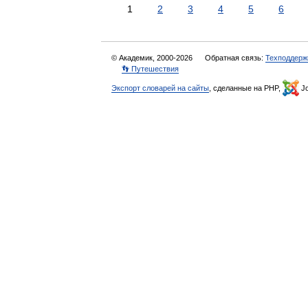
1
2
3
4
5
6
© Академик, 2000-2026
Обратная связь:
Техподдерж
👣 Путешествия
Экспорт словарей на сайты
, сделанные на PHP,
Jo