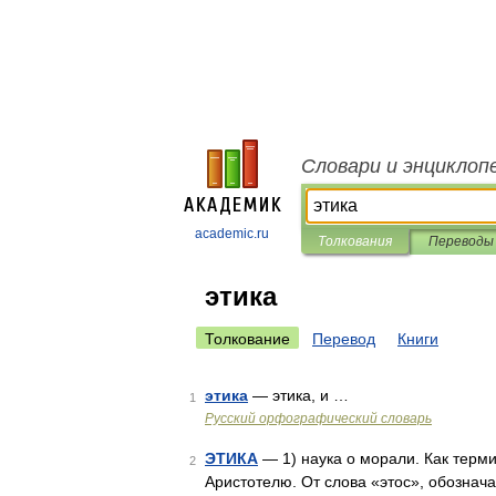
Словари и энциклоп
academic.ru
Толкования
Переводы
этика
Толкование
Перевод
Книги
этика
— этика, и …
1
Русский орфографический словарь
ЭТИКА
— 1) наука о морали. Как терм
2
Аристотелю. От слова «этос», обознача