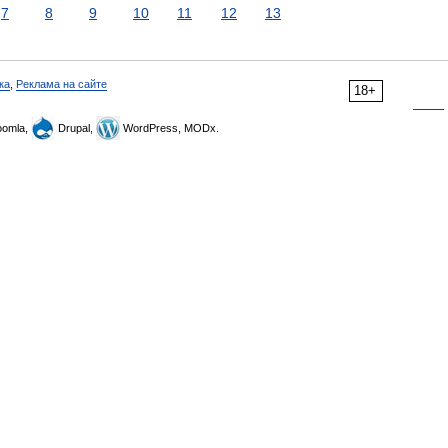
7
8
9
10
11
12
13
ка
,
Реклама на сайте
18+
omla,
Drupal,
WordPress, MODx.