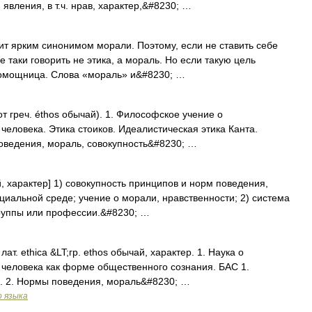
явления, в т.ч. нрав, характер,&#8230; …
 ярким синонимом морали. Поэтому, если не ставить себе
е таки говорить не этика, а мораль. Но если такую цель
помощница. Слова «мораль» и&#8230; …
от греч. éthos обычай). 1. Философское учение о
человека. Этика стоиков. Идеалистическая этика Канта.
оведения, мораль, совокупность&#8230; …
ай, характер] 1) совокупность принципов и норм поведения,
циальной среде; учение о морали, нравственности; 2) система
группы или профессии.&#8230; …
, лат. ethica &LT;гр. ethos обычай, характер. 1. Наука о
 человека как форме общественного сознания. БАС 1.
0. 2. Нормы поведения, мораль&#8230; …
о языка