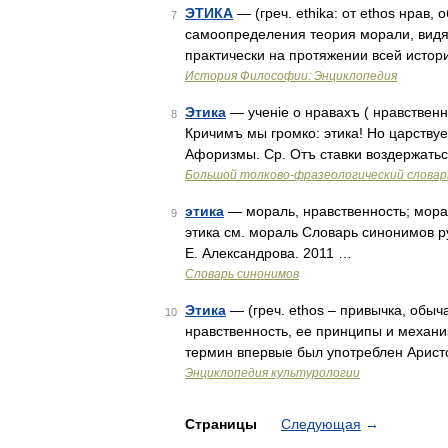
ЭТИКА
— (греч. ethika: от ethos нрав, 
7
самоопределения теория морали, видя
практически на протяжении всей истор
История Философии: Энциклопедия
Этика
— ученіе о нравахъ ( нравственно
8
Кричимъ мы громко: этика! Но царствуе
Афоризмы. Ср. Отъ ставки воздержатьс
Большой толково-фразеологический словар
этика
— мораль, нравственность; мора
9
этика см. мораль Словарь синонимов ру
Е. Александрова. 2011 …
Словарь синонимов
Этика
— (греч. ethos – привычка, обы
10
нравственность, ее принципы и механи
термин впервые был употреблен Аристоте
Энциклопедия культурологии
Страницы
Следующая
→