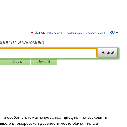
Запомнить сайт
Словарь на свой сайт
RU
едии на Академике
Найти!
Книги
Игры ⚽
ин и особая систематизированная дисциплина восходит к
вшего в гомеровской древности место обитания, а в