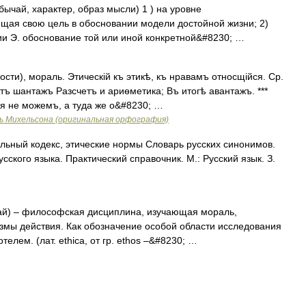
обычай, характер, образ мысли) 1 ) на уровне
щая свою цель в обосновании модели достойной жизни; 2)
ии Э. обоснование той или иной конкретной&#8230; …
сти), мораль. Этическій къ этикѣ, къ нравамъ относщійся. Ср.
тъ шантажъ Разсчетъ и ариѳметика; Въ итогѣ авантажъ. ***
я не можемъ, а туда же о&#8230; …
ь Михельсона (оригинальная орфография)
льный кодекс, этические нормы Словарь русских синонимов.
сского языка. Практический справочник. М.: Русский язык. З.
чай) – философская дисциплина, изучающая мораль,
змы действия. Как обозначение особой области исследования
лем. (лат. ethica, от гр. ethos –&#8230; …