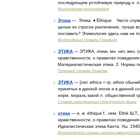
последующем устойчивую природу к. л. 
Философская энциклопедия
Этика
— Этика ♦ Éthique Часто служит
3
целью их строгое различение, лучше вс
поставить? Этимология здесь нам не 
Философский словарь Спонвиля
ЭТИКА
— ЭТИКА, этики, мн. нет, жен. (
4
нравственности, о правилах поведения 
Материалистическая этика. 2. Нормы п
Толковый словарь Ушакова
ЭТИКА
— [лат. ethica < гр. ethos обыч
5
принятых в данной эпохе и в данной со
норм, мораль какой л. общественной 
Словарь иностранных слов русского языка
этика
— и, ж. éthique f., нем. Ethik &LT;
6
нравственности, о правилах поведения
Идеалистическая этика Канта. Уш. 194
Исторический словарь галлицизмов русског