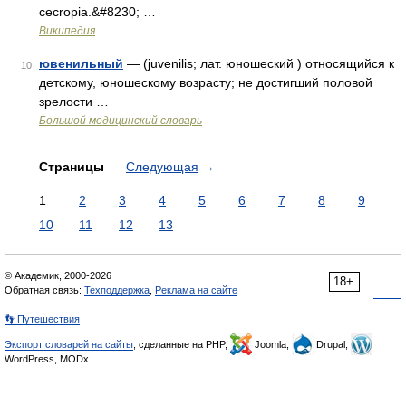
cecropia.&#8230; …
Википедия
ювенильный
— (juvenilis; лат. юношеский ) относящийся к
10
детскому, юношескому возрасту; не достигший половой
зрелости …
Большой медицинский словарь
Страницы
Следующая
→
1
2
3
4
5
6
7
8
9
10
11
12
13
© Академик, 2000-2026
18+
Обратная связь:
Техподдержка
,
Реклама на сайте
👣 Путешествия
Экспорт словарей на сайты
, сделанные на PHP,
Joomla,
Drupal,
WordPress, MODx.