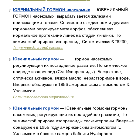
ЮВЕНИЛЬНЫЙ ГОРМОН насекомых
— ЮВЕНИЛЬНЫЙ
7
ГОРМОН насекомых, вырабатывается железами
прилежащими телами. Совместно с экдизоном и другими
гормонами регулирует метаморфоз, обеспечивая
нормальное протекание линек на стадии личинки. По
химической природе изопреноид. Синтетические&#8230; …
Энциклопедический словарь
Ювенильный гормон
— гормон насекомых,
8
регулирующий их постадийное развитие. По химической
природе изопреноид (См. Изопреноиды). Бесцветное,
оптически активное, вязкое масло, нерастворимое в воде.
Впервые обнаружен в 1956 американским энтомологом К.
Упльямсом …
Большая советская энциклопедия
Ювенильный гормон
— Ювенильные гормоны гормоны
9
насекомых, регулирующие их постадийное развитие, По
химической природе изопреноиды сесквитерпены. Впервые
обнаружен в 1956 году американским энтомологом К.
Уильямсом в брюшке самцов бабочки Hyalophora