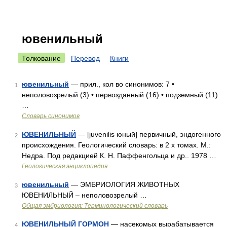
ювенильный
Толкование
Перевод
Книги
ювенильный
— прил., кол во синонимов: 7 •
1
неполовозрелый (3) • первозданный (16) • подземный (11)
…
Словарь синонимов
ЮВЕНИЛЬНЫЙ
— [juvenilis юный] первичный, эндогенного
2
происхождения. Геологический словарь: в 2 х томах. М.:
Недра. Под редакцией К. Н. Паффенгольца и др.. 1978 …
Геологическая энциклопедия
ювенильный
— ЭМБРИОЛОГИЯ ЖИВОТНЫХ
3
ЮВЕНИЛЬНЫЙ – неполовозрелый …
Общая эмбриология: Терминологический словарь
ЮВЕНИЛЬНЫЙ ГОРМОН
— насекомых вырабатывается
4