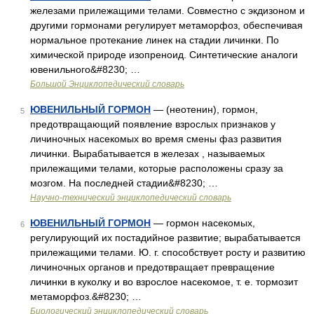
железами прилежащими телами. Совместно с экдизоном и
другими гормонами регулирует метаморфоз, обеспечивая
нормальное протекание линек на стадии личинки. По
химической природе изопреноид. Синтетические аналоги
ювенильного&#8230; …
Большой Энциклопедический словарь
ЮВЕНИЛЬНЫЙ ГОРМОН
— (неотенин), гормон,
5
предотвращающий появление взрослых признаков у
личиночных насекомых во время смены фаз развития
личинки. Вырабатывается в железах , называемых
прилежащими телами, которые расположены сразу за
мозгом. На последней стадии&#8230; …
Научно-технический энциклопедический словарь
ЮВЕНИЛЬНЫЙ ГОРМОН
— гормон насекомых,
6
регулирующий их постадийное развитие; вырабатывается
прилежащими телами. Ю. г. способствует росту и развитию
личиночных органов и предотвращает превращение
личинки в куколку и во взрослое насекомое, т. е. тормозит
метаморфоз.&#8230; …
Биологический энциклопедический словарь