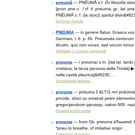
pneumă
— PNÉUMĂ s.f. (În filozofia stoici
2
[pron. pne u . / cf. it. pneuma, gr., lat.
PNÉUMĂ s. f. (la stoici) spiritul divin&#8
Dicționar Român
PNEUMA
— in genere flatus, Graeca vox 
3
Germani, l. 6. p. 65. Pneumata ventorum
dicutm, quo non voces, sed vocum tonus
Hofmann J. Lexicon universale
pneuma
— / pnɛuma/ s.m. [dal lat. tardo p
4
cristiana, la terza persona della Trinità] 
nella cavità pleurica]&#8230; …
Enciclopedia Italiana
pneuma
— pnèuma ž &LT;G mn pnȅūmā&GT;
5
prirode, stoici su smatrali petim elemento
gregorijanskom pjevanju; nakon 600. naz
Hrvatski jezični portal
pneuma
— from Gk. pneuma вЂњwind, brea
6
*pneu to breathe, of imitative origin …
Etymology dictionary