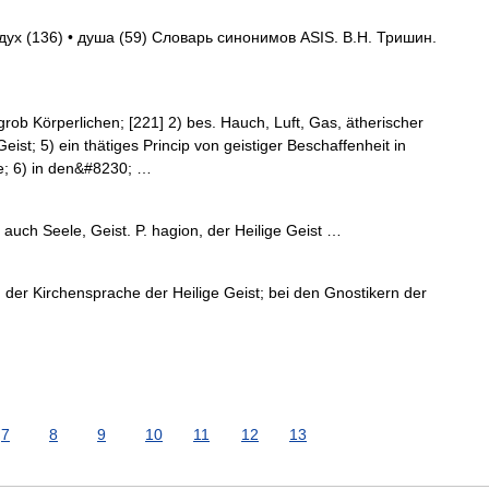
дух (136) • душа (59) Словарь синонимов ASIS. В.Н. Тришин.
ob Körperlichen; [221] 2) bes. Hauch, Luft, Gas, ätherischer
eist; 5) ein thätiges Princip von geistiger Beschaffenheit in
e; 6) in den&#8230; …
auch Seele, Geist. P. hagion, der Heilige Geist …
 der Kirchensprache der Heilige Geist; bei den Gnostikern der
7
8
9
10
11
12
13