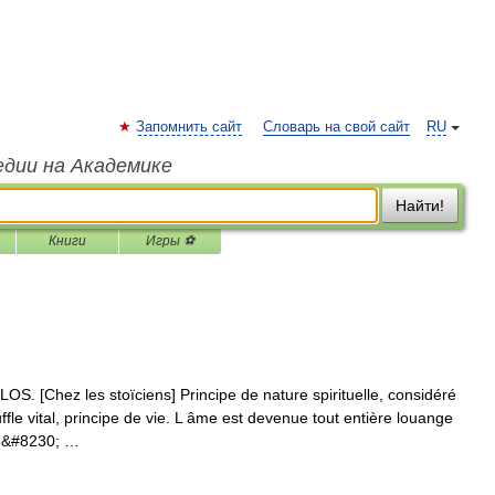
Запомнить сайт
Словарь на свой сайт
RU
едии на Академике
Найти!
Книги
Игры ⚽
 [Chez les stoïciens] Principe de nature spirituelle, considéré
le vital, principe de vie. L âme est devenue tout entière louange
 de&#8230; …