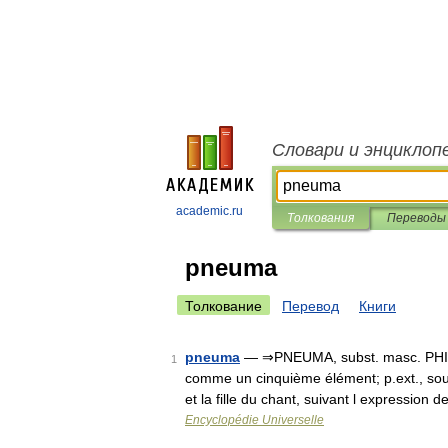
Словари и энциклоп
academic.ru
Толкования
Переводы
pneuma
Толкование
Перевод
Книги
pneuma
— ⇒PNEUMA, subst. masc. PHILOS.
1
comme un cinquième élément; p.ext., souff
et la fille du chant, suivant l expression
Encyclopédie Universelle