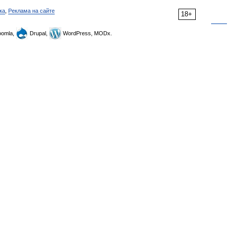
ка
,
Реклама на сайте
18+
omla,
Drupal,
WordPress, MODx.