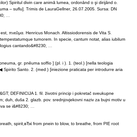
lor) Spiritul divin care animă lumea, ordonând o şi dirijând o.
 pneuma – suflu]. Trimis de LauraGellner, 26.07.2005. Sursa: DN
230; …
est, πνεῦμα. Henricus Monach. Altissiodorensis de Vita S.
 tempestatumque tumorem. In specie, cantum notat, alias iubilum
 logius cantando&#8230; …
neuma, gr. pnêuma soffio ] (pl. i ). 1. (teol.) [nella teologia
▶◀ Spirito Santo. 2. (med.) [iniezione praticata per introdurre aria
 DEFINICIJA 1. fil. životni princip i pokretač sveukupne
m; duh, duša 2. glazb. pov. srednjovjekovni naziv za bujni motiv u
iva se i&#8230; …
th, spirit,вЂќ from pnein to blow, to breathe, from PIE root