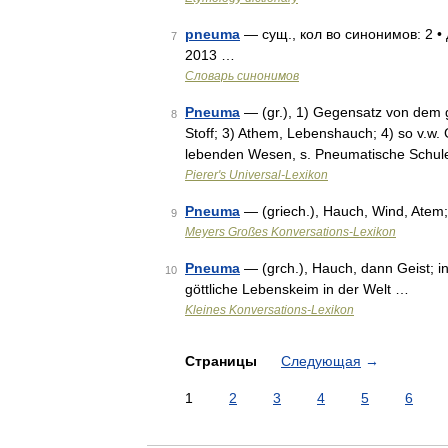
pneuma
— сущ., кол во синонимов: 2 • 
7
2013 …
Словарь синонимов
Pneuma
— (gr.), 1) Gegensatz von dem gr
8
Stoff; 3) Athem, Lebenshauch; 4) so v.w. G
lebenden Wesen, s. Pneumatische Schul
Pierer's Universal-Lexikon
Pneuma
— (griech.), Hauch, Wind, Atem; 
9
Meyers Großes Konversations-Lexikon
Pneuma
— (grch.), Hauch, dann Geist; in
10
göttliche Lebenskeim in der Welt …
Kleines Konversations-Lexikon
Страницы
Следующая
→
1
2
3
4
5
6