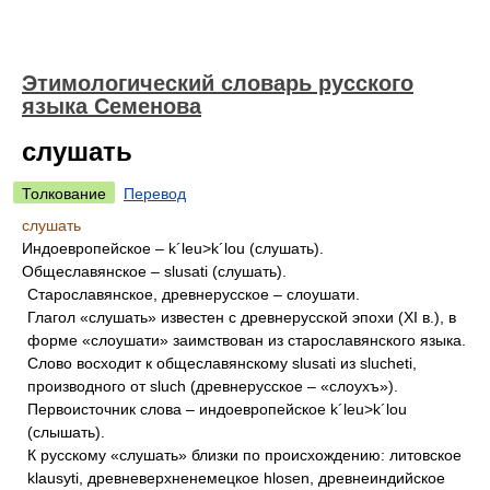
Этимологический словарь русского
языка Семенова
слушать
Толкование
Перевод
слушать
Индоевропейское – k´leu>k´lou (слушать).
Общеславянское – slusati (слушать).
Старославянское, древнерусское – слоушати.
Глагол «слушать» известен с древнерусской эпохи (XI в.), в
форме «слоушати» заимствован из старославянского языка.
Слово восходит к общеславянскому slusati из slucheti,
производного от sluch (древнерусское – «слоухъ»).
Первоисточник слова – индоевропейское k´leu>k´lou
(слышать).
К русскому «слушать» близки по происхождению: литовское
klausyti, древневерхненемецкое hlosen, древнеиндийское