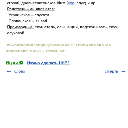
crosati, древнесаксонское hlust (
ухо
, слух) и др.
Родственными являются:
Украинское – слухати.
Словенское – slusati.
Производные:
слушатель, слышащий, подслушивать, слух,
слуховой.
Этимологический словарь русского языка. М.: Русский язык от А до Я.
Издательство <ЮНВЕС>
.
Москва
.
2003
.
Игры ⚽
Нужно сделать НИР?
слово
смерть