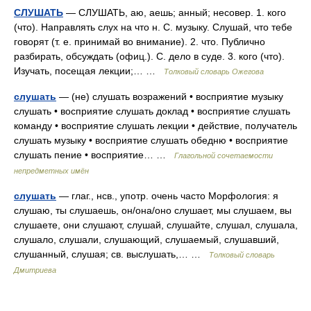
СЛУШАТЬ
— СЛУШАТЬ, аю, аешь; анный; несовер. 1. кого
(что). Направлять слух на что н. С. музыку. Слушай, что тебе
говорят (т. е. принимай во внимание). 2. что. Публично
разбирать, обсуждать (офиц.). С. дело в суде. 3. кого (что).
Изучать, посещая лекции;… …
Толковый словарь Ожегова
слушать
— (не) слушать возражений • восприятие музыку
слушать • восприятие слушать доклад • восприятие слушать
команду • восприятие слушать лекции • действие, получатель
слушать музыку • восприятие слушать обедню • восприятие
слушать пение • восприятие… …
Глагольной сочетаемости
непредметных имён
слушать
— глаг., нсв., употр. очень часто Морфология: я
слушаю, ты слушаешь, он/она/оно слушает, мы слушаем, вы
слушаете, они слушают, слушай, слушайте, слушал, слушала,
слушало, слушали, слушающий, слушаемый, слушавший,
слушанный, слушая; св. выслушать,… …
Толковый словарь
Дмитриева