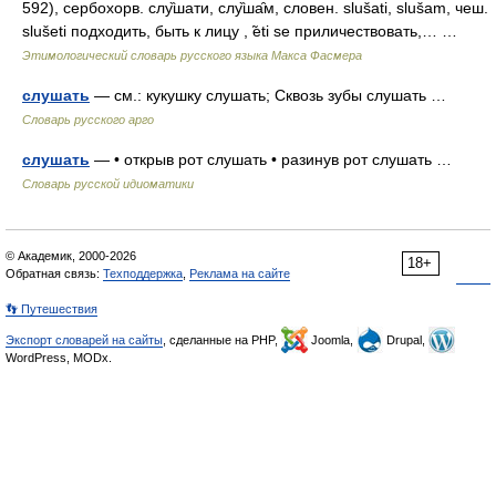
592), сербохорв. слу̏шати, слу̏ша̑м, словен. slušati, slušam, чеш.
slušeti подходить, быть к лицу , ̃еti sе приличествовать,… …
Этимологический словарь русского языка Макса Фасмера
слушать
— см.: кукушку слушать; Сквозь зубы слушать …
Словарь русского арго
слушать
— • открыв рот слушать • разинув рот слушать …
Словарь русской идиоматики
© Академик, 2000-2026
18+
Обратная связь:
Техподдержка
,
Реклама на сайте
👣 Путешествия
Экспорт словарей на сайты
, сделанные на PHP,
Joomla,
Drupal,
WordPress, MODx.