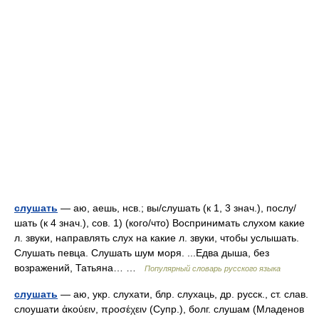
слушать
— аю, аешь, нсв.; вы/слушать (к 1, 3 знач.), послу/
шать (к 4 знач.), сов. 1) (кого/что) Воспринимать слухом какие
л. звуки, направлять слух на какие л. звуки, чтобы услышать.
Слушать певца. Слушать шум моря. ...Едва дыша, без
возражений, Татьяна… …
Популярный словарь русского языка
слушать
— аю, укр. слухати, блр. слухаць, др. русск., ст. слав.
слоушати ἀκούειν, προσέχειν (Супр.), болг. слушам (Младенов