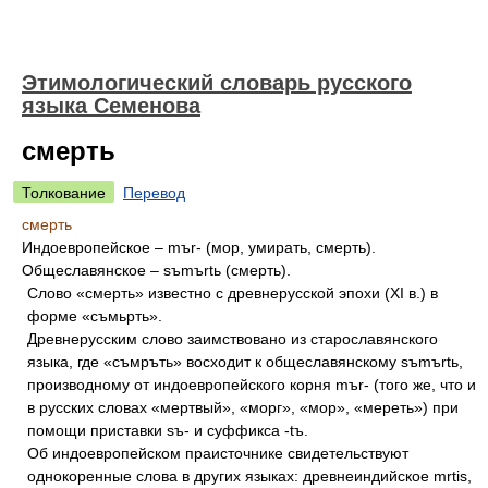
Этимологический словарь русского
языка Семенова
смерть
Толкование
Перевод
смерть
Индоевропейское – mъr- (мор, умирать, смерть).
Общеславянское – sъmъrtь (смерть).
Слово «смерть» известно с древнерусской эпохи (XI в.) в
форме «съмьрть».
Древнерусским слово заимствовано из старославянского
языка, где «съмръть» восходит к общеславянскому sъmъrtь,
производному от индоевропейского корня mъr- (того же, что и
в русских словах «мертвый», «морг», «мор», «мереть») при
помощи приставки sъ- и суффикса -tъ.
Об индоевропейском праисточнике свидетельствуют
однокоренные слова в других языках: древнеиндийское mrtis,