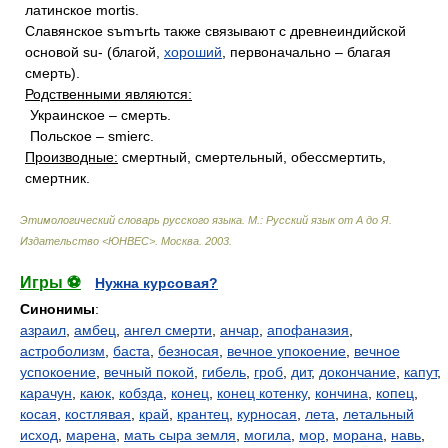
латинское mortis.
Славянское sъmъrtь также связывают с древнеиндийской
основой su- (благой,
хороший
, первоначально – благая
смерть).
Родственными являются:
Украинское – смерть.
Польское – smierc.
Производные:
смертный, смертельный, обессмертить,
смертник.
Этимологический словарь русского языка. М.: Русский язык от А до Я.
Издательство <ЮНВЕС>
.
Москва
.
2003
.
Игры ⚽
Нужна курсовая?
Синонимы
:
азраил
,
амбец
,
ангел смерти
,
анчар
,
апофаназия
,
астроболизм
,
баста
,
безносая
,
вечное упокоение
,
вечное
успокоение
,
вечный покой
,
гибель
,
гроб
,
дит
,
докончание
,
капут
,
карачун
,
каюк
,
кобзда
,
конец
,
конец котенку
,
кончина
,
копец
,
косая
,
костлявая
,
край
,
крантец
,
курносая
,
лета
,
летальный
исход
,
марена
,
мать сыра земля
,
могила
,
мор
,
морана
,
навь
,