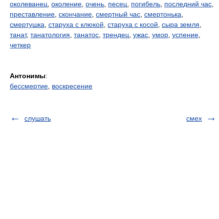
околеванец
,
околение
,
очень
,
песец
,
погибель
,
последний час
,
преставление
,
скончание
,
смертный час
,
смертонька
,
смертушка
,
старуха с клюкой
,
старуха с косой
,
сыра земля
,
танат
,
танатология
,
танатос
,
трендец
,
ужас
,
умор
,
успение
,
четкер
Антонимы
:
бессмертие
,
воскресение
слушать
смех