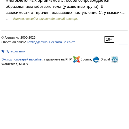
многоклеточных организмов С. особи сопровождается
образованием мёртвого тела (у животных трупа). В
зависимости от причин, вызвавших наступление С, у высших…
…
Биологический энциклопедический словарь
© Академик, 2000-2026
18+
Обратная связь:
Техподдержка
,
Реклама на сайте
👣 Путешествия
Экспорт словарей на сайты
, сделанные на PHP,
Joomla,
Drupal,
WordPress, MODx.