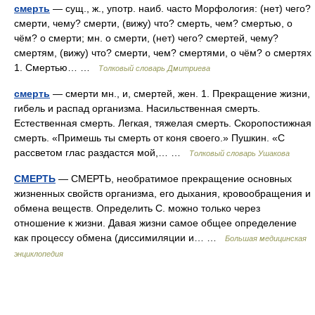
смерть
— сущ., ж., употр. наиб. часто Морфология: (нет) чего?
смерти, чему? смерти, (вижу) что? смерть, чем? смертью, о
чём? о смерти; мн. о смерти, (нет) чего? смертей, чему?
смертям, (вижу) что? смерти, чем? смертями, о чём? о смертях
1. Смертью… …
Толковый словарь Дмитриева
смерть
— смерти мн., и, смертей, жен. 1. Прекращение жизни,
гибель и распад организма. Насильственная смерть.
Естественная смерть. Легкая, тяжелая смерть. Скоропостижная
смерть. «Примешь ты смерть от коня своего.» Пушкин. «С
рассветом глас раздастся мой,… …
Толковый словарь Ушакова
СМЕРТЬ
— СМЕРТЬ, необратимое прекращение основных
жизненных свойств организма, его дыхания, кровообращения и
обмена веществ. Определить С. можно только через
отношение к жизни. Давая жизни самое общее определение
как процессу обмена (диссимиляции и… …
Большая медицинская
энциклопедия