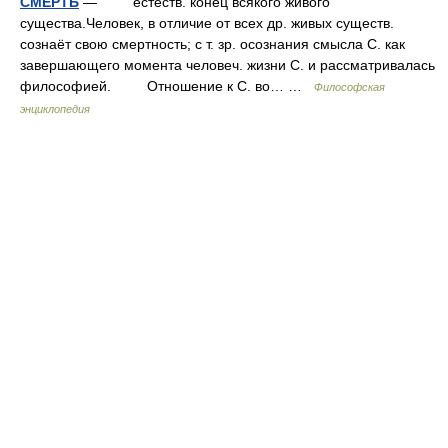
СМЕРТЬ
— естеств. конец всякого живого
существа.Человек, в отличие от всех др. живых существ.
сознаёт свою смертность; с т. зр. осознания смысла С. как
завершающего момента человеч. жизни С. и рассматривалась
философией. Отношение к С. во… …
Философская
энциклопедия