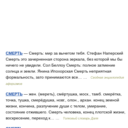
СМЕРТЬ
— Смерть: мир за вычетом тебя. Стефан Наперский
Смерть это зачерненная сторона зеркала, без которой мы бы
ничего не увидели. Сол Беллоу Смерть: полное затмение
солнца и земли. Янина Ипохорская Смерть неприятная
формальность, зато принимаются все… …
Сводная энциклопедия
афоризмов
СМЕРТЬ
— жен. (мереть), смёртушка, моск., тамб. смерётка,
точка, тушка, смерёдушка, новг., олон., архан. конец земной
жизни, кончина, разлучение души с телом, умирание,
состояние отжившего. Смерть человека, конец плотской жизни,
воскресение, переход к… …
Толковый словарь Даля